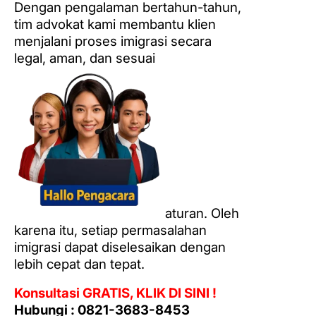
Dengan pengalaman bertahun-tahun,
tim advokat kami membantu klien
menjalani proses imigrasi secara
legal, aman, dan sesuai
aturan. Oleh
karena itu, setiap permasalahan
imigrasi dapat diselesaikan dengan
lebih cepat dan tepat.
Konsultasi GRATIS, KLIK DI SINI !
Hubungi : 0821-3683-8453