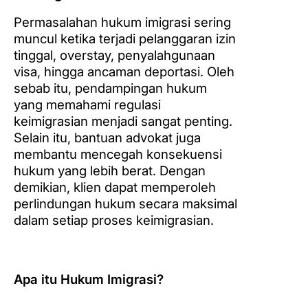
Permasalahan hukum imigrasi sering
muncul ketika terjadi pelanggaran izin
tinggal, overstay, penyalahgunaan
visa, hingga ancaman deportasi. Oleh
sebab itu, pendampingan hukum
yang memahami regulasi
keimigrasian menjadi sangat penting.
Selain itu, bantuan advokat juga
membantu mencegah konsekuensi
hukum yang lebih berat. Dengan
demikian, klien dapat memperoleh
perlindungan hukum secara maksimal
dalam setiap proses keimigrasian.
Apa itu Hukum Imigrasi?