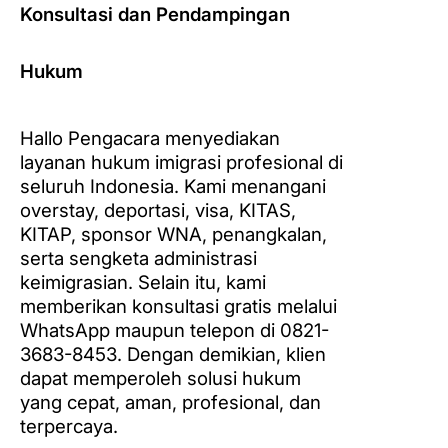
Konsultasi dan Pendampingan
Hukum
Hallo Pengacara menyediakan
layanan hukum imigrasi profesional di
seluruh Indonesia. Kami menangani
overstay, deportasi, visa, KITAS,
KITAP, sponsor WNA, penangkalan,
serta sengketa administrasi
keimigrasian. Selain itu, kami
memberikan konsultasi gratis melalui
WhatsApp maupun telepon di 0821-
3683-8453. Dengan demikian, klien
dapat memperoleh solusi hukum
yang cepat, aman, profesional, dan
terpercaya.