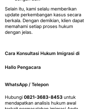
Selain itu, kami selalu memberikan
update perkembangan kasus secara
berkala. Dengan demikian, klien dapat
memahami setiap proses hukum
dengan jelas.
Cara Konsultasi Hukum Imigrasi di
Hallo Pengacara
WhatsApp / Telepon
Hubungi
0821-3683-8453
untuk
mendapatkan analisis hukum awal
terkait permasalahan imigrasi Anda.