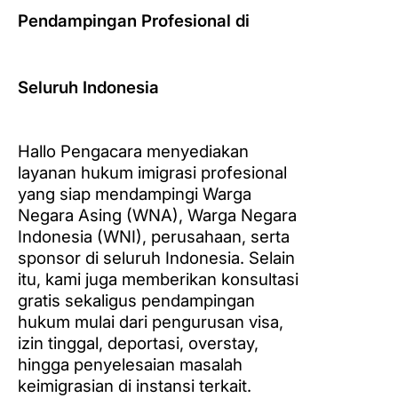
Pendampingan Profesional di
Seluruh Indonesia
Hallo Pengacara menyediakan
layanan hukum imigrasi profesional
yang siap mendampingi Warga
Negara Asing (WNA), Warga Negara
Indonesia (WNI), perusahaan, serta
sponsor di seluruh Indonesia. Selain
itu, kami juga memberikan konsultasi
gratis sekaligus pendampingan
hukum mulai dari pengurusan visa,
izin tinggal, deportasi, overstay,
hingga penyelesaian masalah
keimigrasian di instansi terkait.