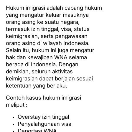
Hukum imigrasi adalah cabang hukum
yang mengatur keluar masuknya
orang asing ke suatu negara,
termasuk izin tinggal, visa, status
keimigrasian, serta pengawasan
orang asing di wilayah Indonesia.
Selain itu, hukum ini juga mengatur
hak dan kewajiban WNA selama
berada di Indonesia. Dengan
demikian, seluruh aktivitas
keimigrasian dapat berjalan sesuai
ketentuan yang berlaku.
Contoh kasus hukum imigrasi
meliputi:
Overstay izin tinggal
Penyalahgunaan visa
Deportasi WNA