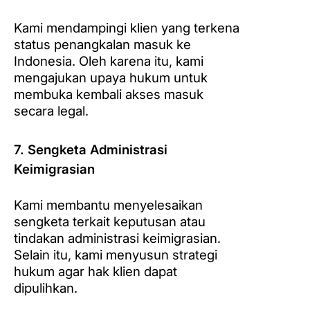
Kami mendampingi klien yang terkena
status penangkalan masuk ke
Indonesia. Oleh karena itu, kami
mengajukan upaya hukum untuk
membuka kembali akses masuk
secara legal.
7. Sengketa Administrasi
Keimigrasian
Kami membantu menyelesaikan
sengketa terkait keputusan atau
tindakan administrasi keimigrasian.
Selain itu, kami menyusun strategi
hukum agar hak klien dapat
dipulihkan.