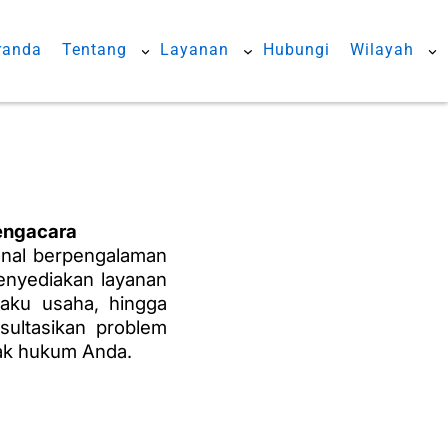
randa
Tentang
Layanan
Hubungi
Wilayah
Pengacara
nal berpengalaman
enyediakan layanan
laku usaha, hingga
sultasikan problem
ak hukum Anda.