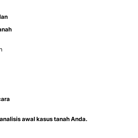
lan
anah
n
cara
alisis awal kasus tanah Anda.