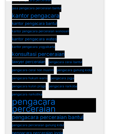
jasa pengacara perceraian
jasa pengacara perceraian bantul
kantor pengacara
kantor pengacara bantul
kantor pengacara perceraian wonosari
kantor pengacara wates
kantor pengacara yogyakarta
konsultasi perceraian
lawyer perceraian
pengacara cerai bantul
pengacara cerai non muslim
pengacara gunung kidul
pengacara hukum waris
pengacara jogja
pengacara kulon progo
pengacara narkoba
pengacara narkotika
pengacara
perceraian
pengacara perceraian bantul
pengacara perceraian gunung kidul
pengacara perceraian jogja