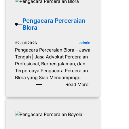
n
a
y
c
u
a
Pengacara Perceraian
m
r
Blora
a
a
s
P
admin
22 Juli 2026
e
Pengacara Perceraian Blora – Jawa
r
Tengah | Jasa Advokat Perceraian
c
Profesional, Berpengalaman, dan
e
Terpercaya Pengacara Perceraian
r
Blora yang Siap Mendampingi…
a
:
Read More
i
P
a
e
n
n
B
g
a
a
t
c