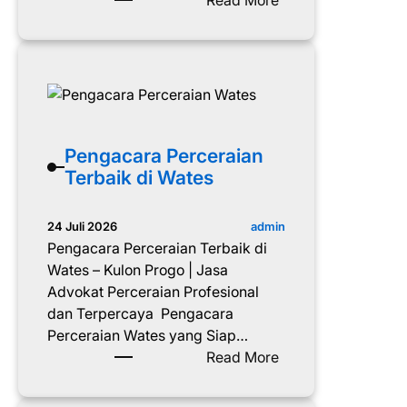
Read More
i
a
P
n
e
T
n
e
g
r
a
b
c
a
a
Pengacara Perceraian
i
r
Terbaik di Wates
k
a
d
P
admin
24 Juli 2026
i
e
Pengacara Perceraian Terbaik di
Y
r
Wates – Kulon Progo | Jasa
o
c
Advokat Perceraian Profesional
g
e
dan Terpercaya Pengacara
y
r
Perceraian Wates yang Siap…
a
a
:
Read More
k
i
P
a
a
e
r