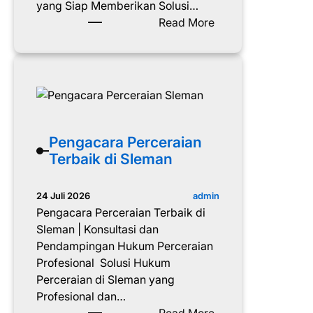
yang Siap Memberikan Solusi…
a
:
Read More
n
P
T
e
e
n
r
g
b
a
a
c
i
a
Pengacara Perceraian
k
r
Terbaik di Sleman
d
a
i
P
admin
24 Juli 2026
W
e
Pengacara Perceraian Terbaik di
o
r
Sleman | Konsultasi dan
n
c
Pendampingan Hukum Perceraian
o
e
Profesional Solusi Hukum
s
r
Perceraian di Sleman yang
a
a
Profesional dan…
r
i
: