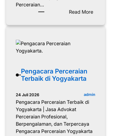
Perceraian…
:
Read More
P
e
n
g
a
c
a
r
Pengacara Perceraian
a
Terbaik di Yogyakarta
P
e
admin
24 Juli 2026
r
Pengacara Perceraian Terbaik di
c
Yogyakarta | Jasa Advokat
e
Perceraian Profesional,
r
Berpengalaman, dan Terpercaya
a
Pengacara Perceraian Yogyakarta
i