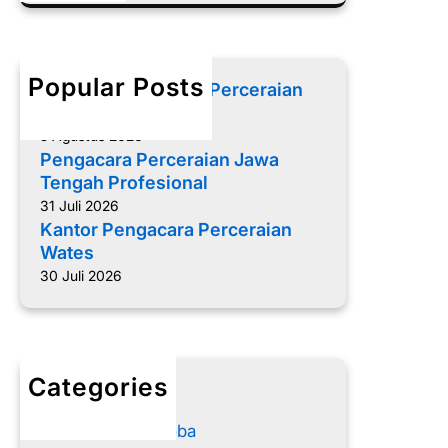
a
i
P
r
e
c
r
h
Popular Posts
Memilih Pengacara Perceraian
c
yang Tepat
e
5 Agustus 2026
r
Pengacara Perceraian Jawa
a
Tengah Profesional
i
31 Juli 2026
a
Kantor Pengacara Perceraian
n
Wates
B
30 Juli 2026
r
e
b
e
s
Categories
advokat
Advokat Narkoba