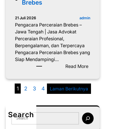
r
Brebes
a
P
admin
21 Juli 2026
e
Pengacara Perceraian Brebes –
r
Jawa Tengah | Jasa Advokat
c
Perceraian Profesional,
e
Berpengalaman, dan Terpercaya
r
Pengacara Perceraian Brebes yang
a
Siap Mendampingi…
i
:
Read More
a
P
n
e
B
n
1
2
3
4
Laman Berikutnya
o
g
y
a
o
c
l
Search
a
S
a
r
e
l
a