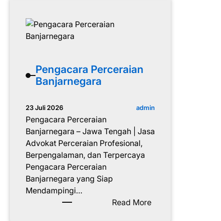
n
n
t
T
g
a
e
a
r
c
b
a
a
r
Pengacara Perceraian
i
a
Banjarnegara
k
P
d
e
admin
23 Juli 2026
i
r
Pengacara Perceraian
S
c
Banjarnegara – Jawa Tengah | Jasa
l
e
Advokat Perceraian Profesional,
e
r
Berpengalaman, dan Terpercaya
m
a
Pengacara Perceraian
a
i
Banjarnegara yang Siap
n
a
Mendampingi…
n
:
Read More
T
P