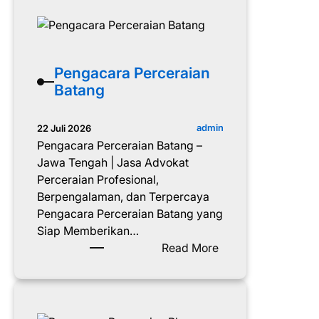
n
a
g
n
a
j
c
a
a
Pengacara Perceraian
r
r
Batang
n
a
e
P
admin
22 Juli 2026
g
e
Pengacara Perceraian Batang –
a
r
Jawa Tengah | Jasa Advokat
r
c
Perceraian Profesional,
a
e
Berpengalaman, dan Terpercaya
r
Pengacara Perceraian Batang yang
a
Siap Memberikan…
i
:
Read More
a
P
n
e
B
n
a
g