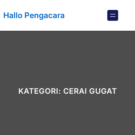
Lewati
ke
Hallo Pengacara
konten
KATEGORI:
CERAI GUGAT