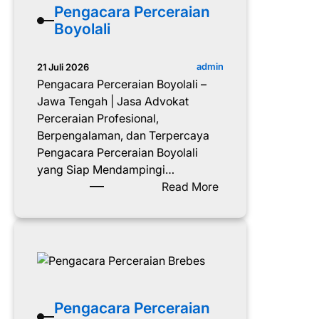
a
a
Pengacara Perceraian
n
r
Boyolali
g
a
P
admin
21 Juli 2026
e
Pengacara Perceraian Boyolali –
r
Jawa Tengah | Jasa Advokat
c
Perceraian Profesional,
e
Berpengalaman, dan Terpercaya
r
Pengacara Perceraian Boyolali
a
yang Siap Mendampingi…
i
:
Read More
a
P
n
e
B
n
l
g
o
a
r
c
a
a
Pengacara Perceraian