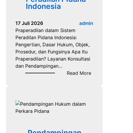
P
Indonesia
e
n
17 Juli 2026
admin
g
Praperadilan dalam Sistem
a
Peradilan Pidana Indonesia:
c
Pengertian, Dasar Hukum, Objek,
a
Prosedur, dan Fungsinya Apa Itu
r
Praperadilan? Layanan Konsultasi
a
dan Pendampingan…
N
:
Read More
a
P
r
r
k
a
o
p
b
e
a
r
a
d
Pendampingan