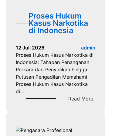
i
s
a
a
a
Proses Hukum
r
n
Kasus Narkotika
a
g
di Indonesia
P
k
i
a
d
12 Juli 2026
admin
S
a
Proses Hukum Kasus Narkotika di
a
n
Indonesia: Tahapan Penanganan
a
a
Perkara dari Penyidikan hingga
t
Putusan Pengadilan Memahami
P
Proses Hukum Kasus Narkotika
e
di…
m
:
Read More
e
P
r
r
i
o
k
s
s
e