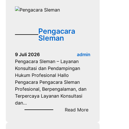
n
a
d
l
a
u
k
n
P
Pengacara
t
i
Sleman
u
d
k
a
P
9 Juli 2026
admin
n
e
Pengacara Sleman – Layanan
a
r
Konsultasi dan Pendampingan
P
k
Hukum Profesional Hallo
e
a
Pengacara Pengacara Sleman
n
r
Profesional, Berpengalaman, dan
i
a
Terpercaya Layanan Konsultasi
p
P
dan…
u
e
:
Read More
a
r
P
n
d
e
d
a