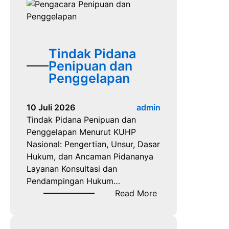
k
P
a
e
d
n
i
g
Tindak Pidana
I
a
Penipuan dan
n
c
Penggelapan
d
a
o
r
n
10 Juli 2026
admin
a
e
Tindak Pidana Penipuan dan
P
s
Penggelapan Menurut KUHP
r
i
Nasional: Pengertian, Unsur, Dasar
o
a
Hukum, dan Ancaman Pidananya
f
Layanan Konsultasi dan
e
Pendampingan Hukum…
s
:
Read More
i
T
o
i
n