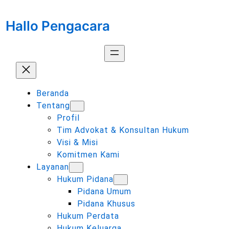
Lewati
ke
Hallo Pengacara
konten
Beranda
Tentang
Profil
Tim Advokat & Konsultan Hukum
Visi & Misi
Komitmen Kami
Layanan
Hukum Pidana
Pidana Umum
Pidana Khusus
Hukum Perdata
Hukum Keluarga