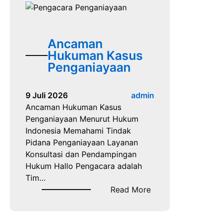
a
P
e
n
Ancaman
g
Hukuman Kasus
a
Penganiayaan
c
a
9 Juli 2026
admin
r
Ancaman Hukuman Kasus
a
Penganiayaan Menurut Hukum
S
Indonesia Memahami Tindak
e
Pidana Penganiayaan Layanan
n
Konsultasi dan Pendampingan
g
Hukum Hallo Pengacara adalah
k
Tim…
e
:
Read More
t
A
a
n
T