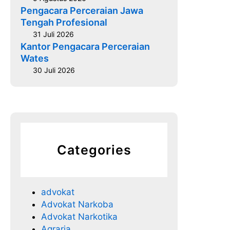
n
Pengacara Perceraian Jawa
g
Tengah Profesional
a
31 Juli 2026
n
Kantor Pengacara Perceraian
Wates
i
a
30 Juli 2026
y
a
a
n
Categories
advokat
Advokat Narkoba
Advokat Narkotika
Agraria