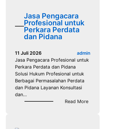
a
s
a
H
Jasa Pengacara
n
u
Profesional untuk
P
k
Perkara Perdata
o
u
dan Pidana
l
m
i
K
s
11 Juli 2026
admin
a
i
Jasa Pengacara Profesional untuk
s
Perkara Perdata dan Pidana
u
Solusi Hukum Profesional untuk
s
Berbagai Permasalahan Perdata
N
dan Pidana Layanan Konsultasi
a
dan…
r
:
Read More
k
J
o
a
t
s
i
a