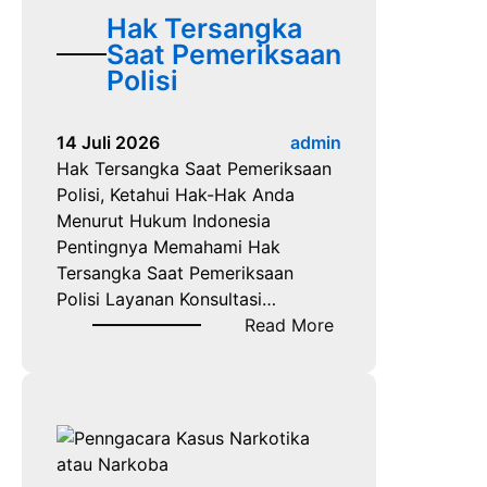
i
Hak Tersangka
d
n
Saat Pemeriksaan
i
g
Polisi
l
a
a
n
n
14 Juli 2026
admin
H
P
Hak Tersangka Saat Pemeriksaan
u
i
Polisi, Ketahui Hak-Hak Anda
k
d
Menurut Hukum Indonesia
u
a
Pentingnya Memahami Hak
m
n
Tersangka Saat Pemeriksaan
d
a
Polisi Layanan Konsultasi…
a
I
:
Read More
l
n
H
a
d
a
m
o
k
P
n
T
e
e
e
r
s
r
k