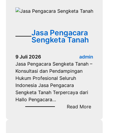
n
a
t
g
n
a
a
P
d
c
e
a
a
Jasa Pengacara
n
n
r
Sengketa Tanah
g
P
a
g
i
S
e
d
9 Juli 2026
admin
l
l
a
Jasa Pengacara Sengketa Tanah –
e
a
n
Konsultasi dan Pendampingan
m
p
a
Hukum Profesional Seluruh
a
a
Indonesia Jasa Pengacara
n
n
Sengketa Tanah Terpercaya dari
Hallo Pengacara…
:
Read More
J
a
s