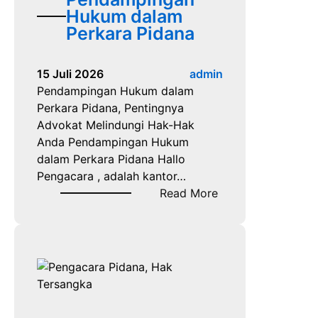
i
Hukum dalam
l
Perkara Pidana
a
n
15 Juli 2026
admin
d
Pendampingan Hukum dalam
a
Perkara Pidana, Pentingnya
l
Advokat Melindungi Hak-Hak
a
Anda Pendampingan Hukum
m
dalam Perkara Pidana Hallo
S
Pengacara , adalah kantor…
i
:
Read More
s
P
t
e
e
n
m
d
P
a
e
m
r
p
a