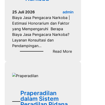
25 Juli 2026
admin
Biaya Jasa Pengacara Narkoba |
Estimasi Honorarium dan Faktor
yang Mempengaruhi Berapa
Biaya Jasa Pengacara Narkoba?
Layanan Konsultasi dan
Pendampingan…
:
Read More
B
i
a
y
a
J
a
Praperadilan
s
dalam Sistem
a
Peradilan Pidana