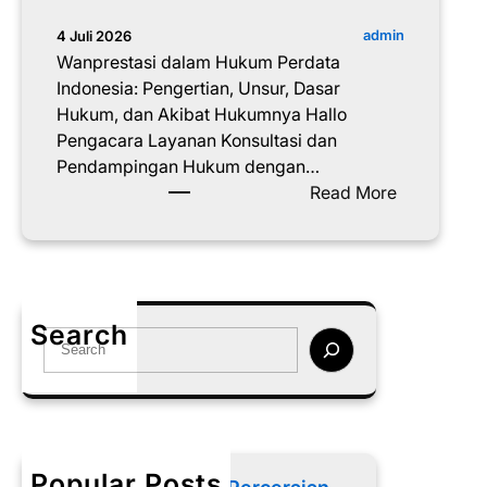
admin
4 Juli 2026
Wanprestasi dalam Hukum Perdata
Indonesia: Pengertian, Unsur, Dasar
Hukum, dan Akibat Hukumnya Hallo
Pengacara Layanan Konsultasi dan
Pendampingan Hukum dengan…
:
Read More
W
a
n
p
r
Search
S
e
e
s
a
t
r
a
c
s
h
i
Popular Posts