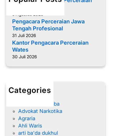
Memilih Pengacara Perceraian
d
yang Tepat
a
5 Agustus 2026
l
Pengacara Perceraian Jawa
a
Tengah Profesional
m
31 Juli 2026
H
Kantor Pengacara Perceraian
u
Wates
k
30 Juli 2026
u
m
P
e
Categories
r
advokat
d
Advokat Narkoba
a
Advokat Narkotika
t
Agraria
a
Ahli Waris
I
arti ba'da dukhul
n