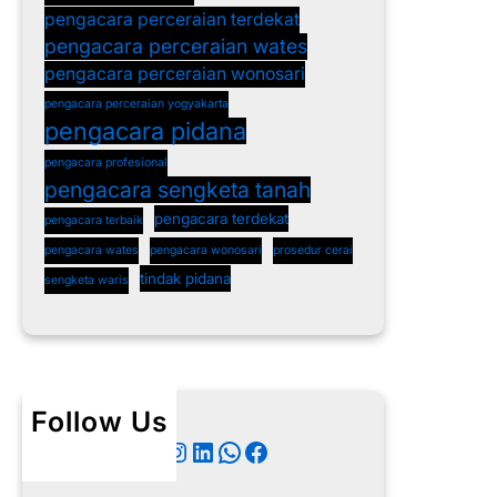
pengacara perceraian terdekat
pengacara perceraian wates
pengacara perceraian wonosari
pengacara perceraian yogyakarta
pengacara pidana
pengacara profesional
pengacara sengketa tanah
pengacara terdekat
pengacara terbaik
pengacara wates
pengacara wonosari
prosedur cerai
tindak pidana
sengketa waris
Follow Us
Twitter
Instagram
LinkedIn
WhatsApp
Facebook