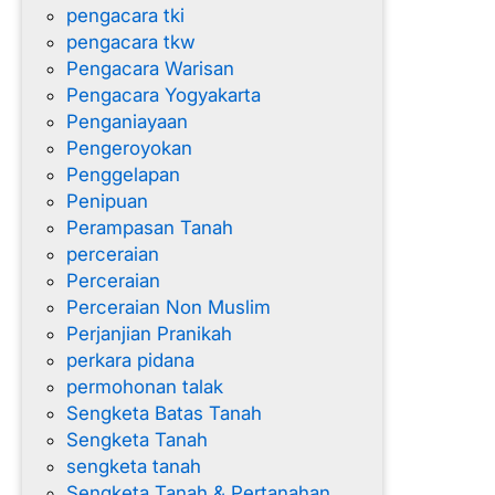
pengacara tki
pengacara tkw
Pengacara Warisan
Pengacara Yogyakarta
Penganiayaan
Pengeroyokan
Penggelapan
Penipuan
Perampasan Tanah
perceraian
Perceraian
Perceraian Non Muslim
Perjanjian Pranikah
perkara pidana
permohonan talak
Sengketa Batas Tanah
Sengketa Tanah
sengketa tanah
Sengketa Tanah & Pertanahan