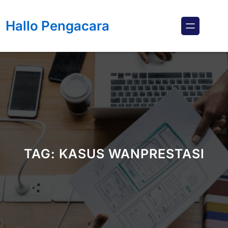
Lewati
ke
Hallo Pengacara
konten
TAG:
KASUS WANPRESTASI