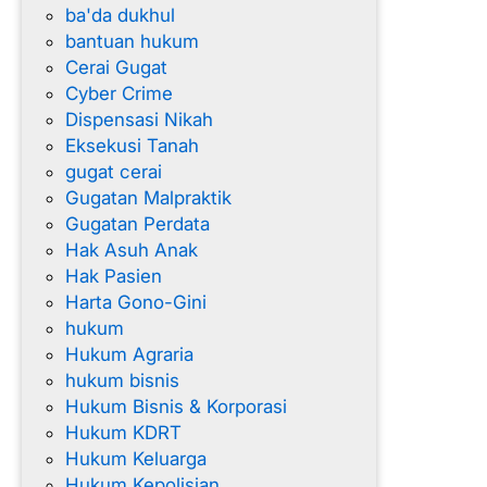
ba'da dukhul
d
bantuan hukum
o
Cerai Gugat
n
Cyber Crime
e
Dispensasi Nikah
s
Eksekusi Tanah
i
gugat cerai
a
Gugatan Malpraktik
Gugatan Perdata
Hak Asuh Anak
Hak Pasien
Harta Gono-Gini
hukum
Hukum Agraria
hukum bisnis
Hukum Bisnis & Korporasi
Hukum KDRT
Hukum Keluarga
Hukum Kepolisian