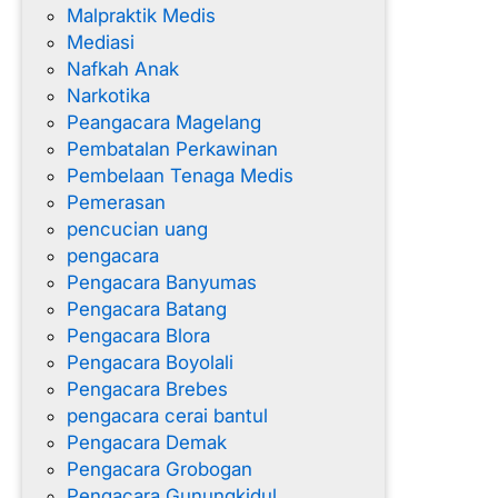
Malpraktik Medis
Mediasi
Nafkah Anak
Narkotika
Peangacara Magelang
Pembatalan Perkawinan
Pembelaan Tenaga Medis
Pemerasan
pencucian uang
pengacara
Pengacara Banyumas
Pengacara Batang
Pengacara Blora
Pengacara Boyolali
Pengacara Brebes
pengacara cerai bantul
Pengacara Demak
Pengacara Grobogan
Pengacara Gunungkidul