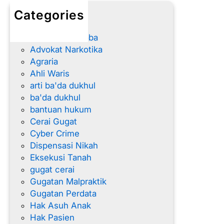
r
a
Categories
a
l
advokat
i
Advokat Narkoba
a
Advokat Narkotika
n
Agraria
W
Ahli Waris
a
arti ba'da dukhul
t
ba'da dukhul
e
bantuan hukum
s
Cerai Gugat
Cyber Crime
Dispensasi Nikah
Eksekusi Tanah
gugat cerai
Gugatan Malpraktik
Gugatan Perdata
Hak Asuh Anak
Hak Pasien