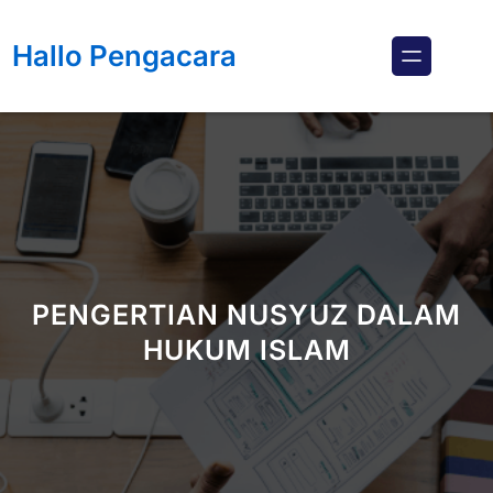
Lewati
ke
Hallo Pengacara
konten
PENGERTIAN NUSYUZ DALAM
HUKUM ISLAM