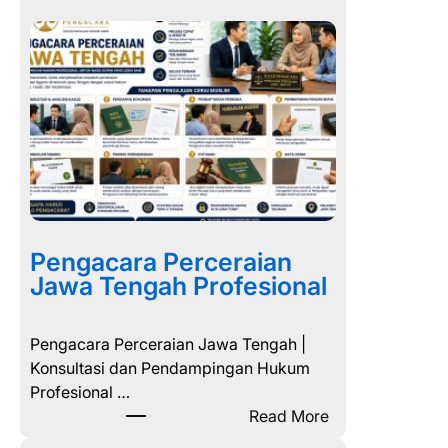
e
m
i
l
i
h
P
e
n
g
a
Pengacara Perceraian
c
Jawa Tengah Profesional
a
r
Pengacara Perceraian Jawa Tengah |
a
Konsultasi dan Pendampingan Hukum
P
Profesional …
e
:
Read More
r
P
c