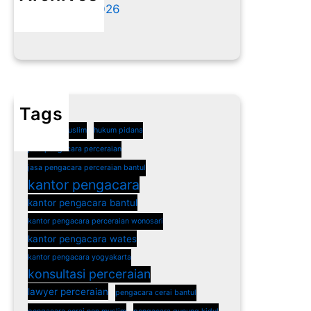
Agustus 2026
Juli 2026
Tags
cerai non muslim
hukum pidana
jasa pengacara perceraian
jasa pengacara perceraian bantul
kantor pengacara
kantor pengacara bantul
kantor pengacara perceraian wonosari
kantor pengacara wates
kantor pengacara yogyakarta
konsultasi perceraian
lawyer perceraian
pengacara cerai bantul