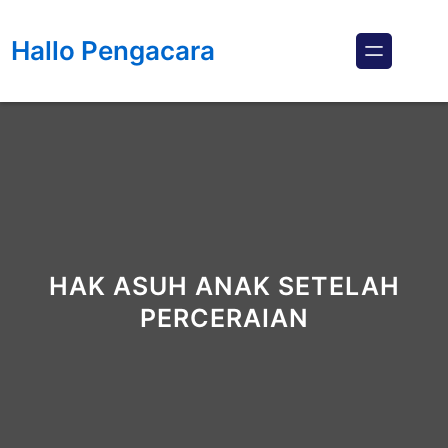
Lewati
ke
Hallo Pengacara
konten
HAK ASUH ANAK SETELAH
PERCERAIAN