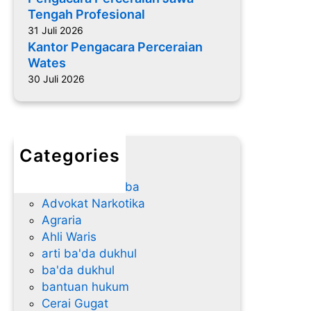
a
t
Tengah Profesional
T
r
31 Juli 2026
e
a
Kantor Pengacara Perceraian
n
P
Wates
g
e
30 Juli 2026
a
r
h
c
P
e
r
r
o
Categories
a
f
advokat
i
e
Advokat Narkoba
a
s
Advokat Narkotika
n
i
Agraria
W
o
Ahli Waris
a
n
arti ba'da dukhul
t
a
ba'da dukhul
e
l
bantuan hukum
s
Cerai Gugat