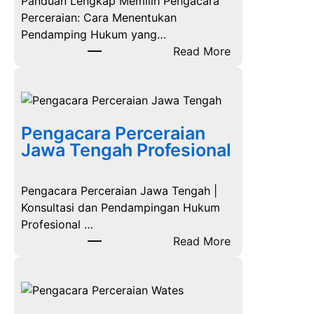
Panduan Lengkap Memilih Pengacara
Perceraian: Cara Menentukan
Pendamping Hukum yang…
:
Read More
M
e
m
i
Pengacara Perceraian
l
Jawa Tengah Profesional
i
h
P
Pengacara Perceraian Jawa Tengah |
e
Konsultasi dan Pendampingan Hukum
n
Profesional …
g
:
Read More
a
P
c
e
a
n
r
g