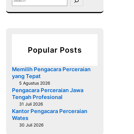
a
e
P
a
e
r
r
c
c
h
e
r
Popular Posts
a
i
a
Memilih Pengacara Perceraian
n
yang Tepat
K
5 Agustus 2026
o
Pengacara Perceraian Jawa
t
Tengah Profesional
a
31 Juli 2026
P
Kantor Pengacara Perceraian
Wates
e
k
30 Juli 2026
a