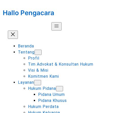
Lewati
ke
Hallo Pengacara
konten
Beranda
Tentang
Profil
Tim Advokat & Konsultan Hukum
Visi & Misi
Komitmen Kami
Layanan
Hukum Pidana
Pidana Umum
Pidana Khusus
Hukum Perdata
Hukum Keluarga