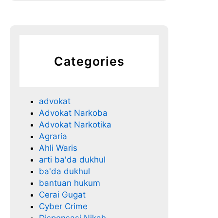
l
o
n
g
a
Categories
n
advokat
Advokat Narkoba
Advokat Narkotika
Agraria
Ahli Waris
arti ba'da dukhul
ba'da dukhul
bantuan hukum
Cerai Gugat
Cyber Crime
Dispensasi Nikah