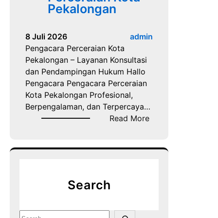
Pekalongan
8 Juli 2026
admin
Pengacara Perceraian Kota
Pekalongan – Layanan Konsultasi
dan Pendampingan Hukum Hallo
Pengacara Pengacara Perceraian
Kota Pekalongan Profesional,
Berpengalaman, dan Terpercaya…
:
Read More
P
e
n
g
a
Search
c
a
r
S