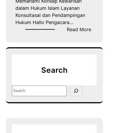
Memahami Konsep Kewarisan
dalam Hukum Islam Layanan
Konsultasai dan Pendampingan
Hukum Hallo Pengacara…
:
Read More
P
e
m
b
a
Search
g
i
a
S
n
e
W
a
a
r
r
c
i
h
s