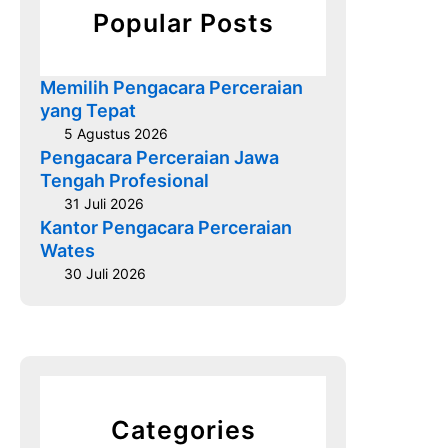
a
Popular Posts
n
M
e
Memilih Pengacara Perceraian
n
yang Tepat
u
5 Agustus 2026
r
Pengacara Perceraian Jawa
u
Tengah Profesional
t
31 Juli 2026
H
Kantor Pengacara Perceraian
Wates
u
k
30 Juli 2026
u
m
I
s
l
a
Categories
m