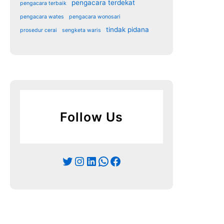
pengacara terdekat
pengacara terbaik
pengacara wates
pengacara wonosari
tindak pidana
prosedur cerai
sengketa waris
Follow Us
Twitter
Instagram
LinkedIn
WhatsApp
Facebook