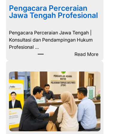
a
Pengacara Perceraian
c
Jawa Tengah Profesional
a
r
Pengacara Perceraian Jawa Tengah |
a
Konsultasi dan Pendampingan Hukum
P
Profesional …
e
:
Read More
r
P
c
e
e
n
r
g
a
a
i
c
a
a
n
r
y
a
a
P
n
e
g