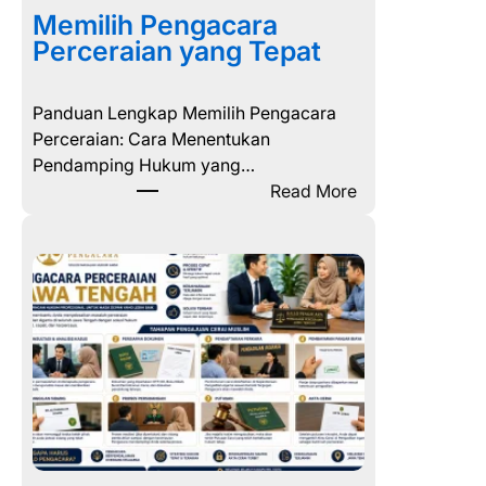
Memilih Pengacara
Perceraian yang Tepat
Panduan Lengkap Memilih Pengacara
Perceraian: Cara Menentukan
Pendamping Hukum yang…
:
Read More
M
e
m
i
l
i
h
P
e
n
g