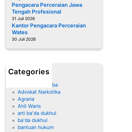
c
P
Pengacara Perceraian Jawa
a
r
Tengah Profesional
r
o
31 Juli 2026
a
f
Kantor Pengacara Perceraian
P
e
Wates
e
s
30 Juli 2026
r
i
c
o
e
n
r
a
Categories
a
l
advokat
i
Advokat Narkoba
a
Advokat Narkotika
n
Agraria
W
Ahli Waris
a
arti ba'da dukhul
t
ba'da dukhul
e
bantuan hukum
s