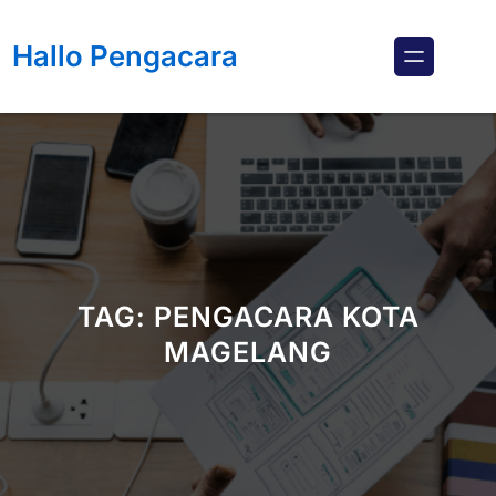
Lewati
ke
Hallo Pengacara
konten
TAG:
PENGACARA KOTA
MAGELANG