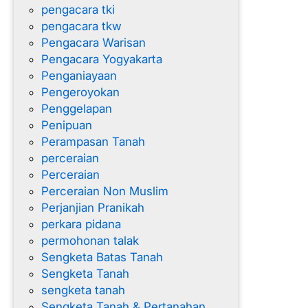
pengacara tki
pengacara tkw
Pengacara Warisan
Pengacara Yogyakarta
Penganiayaan
Pengeroyokan
Penggelapan
Penipuan
Perampasan Tanah
perceraian
Perceraian
Perceraian Non Muslim
Perjanjian Pranikah
perkara pidana
permohonan talak
Sengketa Batas Tanah
Sengketa Tanah
sengketa tanah
Sengketa Tanah & Pertanahan