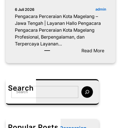
admin
6 Juli 2026
Pengacara Perceraian Kota Magelang –
Jawa Tengah | Layanan Hallo Pengacara
Pengacara Perceraian Kota Magelang
Profesional, Berpengalaman, dan
Terpercaya Layanan…
:
Read More
P
e
n
g
a
Search
S
c
e
a
a
r
r
a
c
P
h
e
Popular Posts