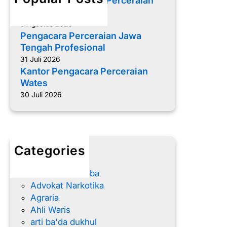
Memilih Pengacara Perceraian
r
yang Tepat
c
5 Agustus 2026
e
Pengacara Perceraian Jawa
r
Tengah Profesional
a
31 Juli 2026
i
Kantor Pengacara Perceraian
a
Wates
n
30 Juli 2026
K
o
t
a
Categories
M
advokat
a
Advokat Narkoba
g
Advokat Narkotika
e
Agraria
l
Ahli Waris
a
arti ba'da dukhul
n