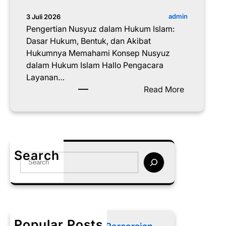
admin
3 Juli 2026
Pengertian Nusyuz dalam Hukum Islam:
Dasar Hukum, Bentuk, dan Akibat
Hukumnya Memahami Konsep Nusyuz
dalam Hukum Islam Hallo Pengacara
Layanan…
:
Read More
P
e
n
g
e
Search
S
r
e
t
a
i
r
a
c
n
h
N
Popular Posts