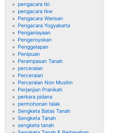
pengacara tki
pengacara tkw
Pengacara Warisan
Pengacara Yogyakarta
Penganiayaan
Pengeroyokan
Penggelapan
Penipuan
Perampasan Tanah
perceraian
Perceraian
Perceraian Non Muslim
Perjanjian Pranikah
perkara pidana
permohonan talak
Sengketa Batas Tanah
Sengketa Tanah
sengketa tanah
Sengketa Tanah & Pertanahan