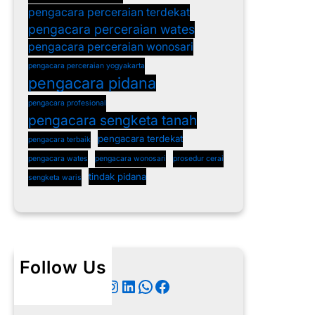
pengacara perceraian terdekat
pengacara perceraian wates
pengacara perceraian wonosari
pengacara perceraian yogyakarta
pengacara pidana
pengacara profesional
pengacara sengketa tanah
pengacara terdekat
pengacara terbaik
pengacara wates
pengacara wonosari
prosedur cerai
tindak pidana
sengketa waris
Follow Us
Twitter
Instagram
LinkedIn
WhatsApp
Facebook