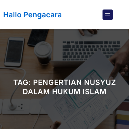
Lewati
ke
Hallo Pengacara
konten
TAG:
PENGERTIAN NUSYUZ
DALAM HUKUM ISLAM