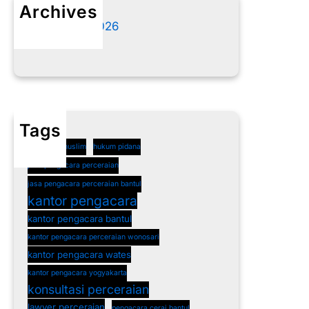
Archives
Agustus 2026
Juli 2026
Tags
cerai non muslim
hukum pidana
jasa pengacara perceraian
jasa pengacara perceraian bantul
kantor pengacara
kantor pengacara bantul
kantor pengacara perceraian wonosari
kantor pengacara wates
kantor pengacara yogyakarta
konsultasi perceraian
lawyer perceraian
pengacara cerai bantul