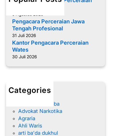
Memilih Pengacara Perceraian
u
yang Tepat
s
5 Agustus 2026
y
Pengacara Perceraian Jawa
u
Tengah Profesional
z
31 Juli 2026
d
Kantor Pengacara Perceraian
a
Wates
l
30 Juli 2026
a
m
H
u
Categories
k
advokat
u
Advokat Narkoba
m
Advokat Narkotika
I
Agraria
s
Ahli Waris
l
arti ba'da dukhul
a