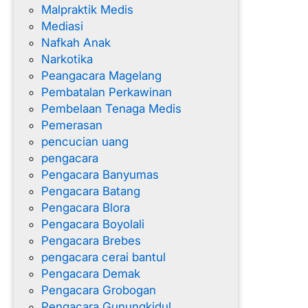
Malpraktik Medis
Mediasi
Nafkah Anak
Narkotika
Peangacara Magelang
Pembatalan Perkawinan
Pembelaan Tenaga Medis
Pemerasan
pencucian uang
pengacara
Pengacara Banyumas
Pengacara Batang
Pengacara Blora
Pengacara Boyolali
Pengacara Brebes
pengacara cerai bantul
Pengacara Demak
Pengacara Grobogan
Pengacara Gunungkidul