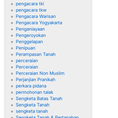
pengacara tki
pengacara tkw
Pengacara Warisan
Pengacara Yogyakarta
Penganiayaan
Pengeroyokan
Penggelapan
Penipuan
Perampasan Tanah
perceraian
Perceraian
Perceraian Non Muslim
Perjanjian Pranikah
perkara pidana
permohonan talak
Sengketa Batas Tanah
Sengketa Tanah
sengketa tanah
Sengketa Tanah & Pertanahan