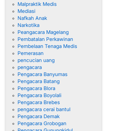
Malpraktik Medis
Mediasi
Nafkah Anak
Narkotika
Peangacara Magelang
Pembatalan Perkawinan
Pembelaan Tenaga Medis
Pemerasan
pencucian uang
pengacara
Pengacara Banyumas
Pengacara Batang
Pengacara Blora
Pengacara Boyolali
Pengacara Brebes
pengacara cerai bantul
Pengacara Demak
Pengacara Grobogan
Pengacara Gunungkidul