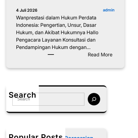
admin
4 Juli 2026
Wanprestasi dalam Hukum Perdata
Indonesia: Pengertian, Unsur, Dasar
Hukum, dan Akibat Hukumnya Hallo
Pengacara Layanan Konsultasi dan
Pendampingan Hukum dengan…
:
Read More
W
a
n
p
r
Search
S
e
e
s
a
t
r
a
c
s
h
i
Popular Posts