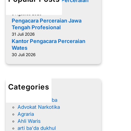
Memilih Pengacara Perceraian
d
yang Tepat
a
5 Agustus 2026
l
Pengacara Perceraian Jawa
a
Tengah Profesional
m
31 Juli 2026
H
Kantor Pengacara Perceraian
u
Wates
k
30 Juli 2026
u
m
P
e
Categories
r
advokat
d
Advokat Narkoba
a
Advokat Narkotika
t
Agraria
a
Ahli Waris
I
arti ba'da dukhul
n