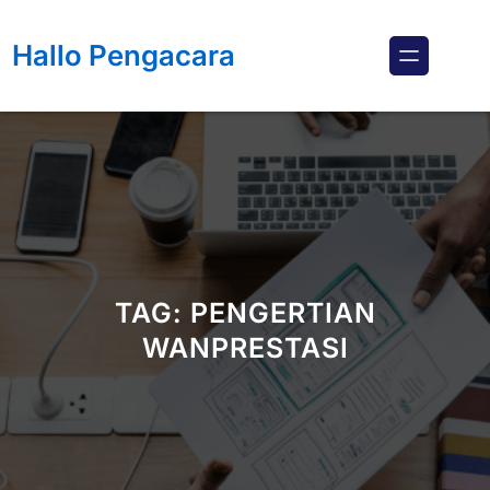
Lewati
ke
Hallo Pengacara
konten
TAG:
PENGERTIAN
WANPRESTASI