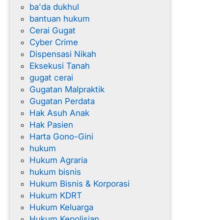
ba'da dukhul
d
bantuan hukum
o
Cerai Gugat
n
Cyber Crime
e
Dispensasi Nikah
s
Eksekusi Tanah
i
gugat cerai
a
Gugatan Malpraktik
Gugatan Perdata
Hak Asuh Anak
Hak Pasien
Harta Gono-Gini
hukum
Hukum Agraria
hukum bisnis
Hukum Bisnis & Korporasi
Hukum KDRT
Hukum Keluarga
Hukum Kepolisian