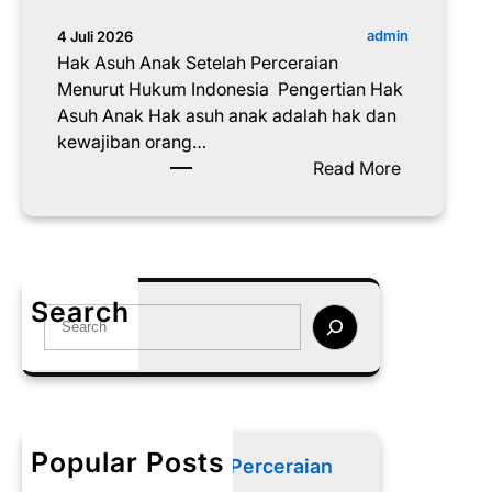
admin
4 Juli 2026
Hak Asuh Anak Setelah Perceraian
Menurut Hukum Indonesia Pengertian Hak
Asuh Anak Hak asuh anak adalah hak dan
kewajiban orang…
:
Read More
H
a
k
A
s
Search
S
u
e
h
a
A
r
n
c
a
h
k
Popular Posts
Memilih Pengacara Perceraian
S
yang Tepat