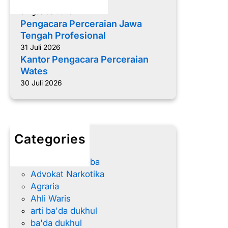
e
5 Agustus 2026
t
Pengacara Perceraian Jawa
e
Tengah Profesional
l
31 Juli 2026
a
Kantor Pengacara Perceraian
h
Wates
P
30 Juli 2026
e
r
c
e
Categories
r
advokat
a
Advokat Narkoba
i
Advokat Narkotika
a
Agraria
n
Ahli Waris
arti ba'da dukhul
ba'da dukhul