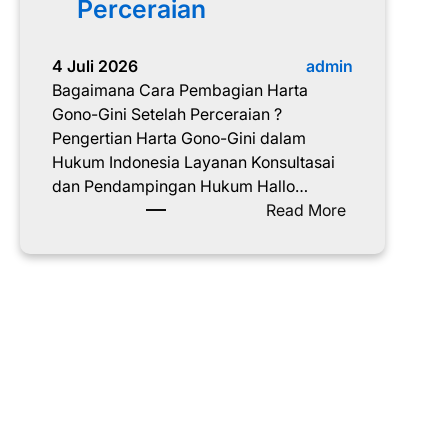
Perceraian
4 Juli 2026
admin
Bagaimana Cara Pembagian Harta
Gono-Gini Setelah Perceraian ?
Pengertian Harta Gono-Gini dalam
Hukum Indonesia Layanan Konsultasai
dan Pendampingan Hukum Hallo…
:
Read More
C
a
r
a
P
e
m
b
a