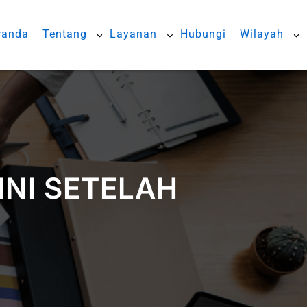
randa
Tentang
Layanan
Hubungi
Wilayah
NI SETELAH