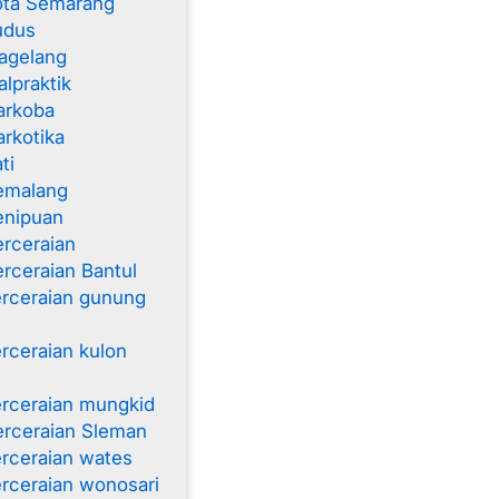
ota Semarang
udus
agelang
lpraktik
arkoba
rkotika
ti
emalang
enipuan
rceraian
rceraian Bantul
rceraian gunung
rceraian kulon
rceraian mungkid
rceraian Sleman
rceraian wates
rceraian wonosari