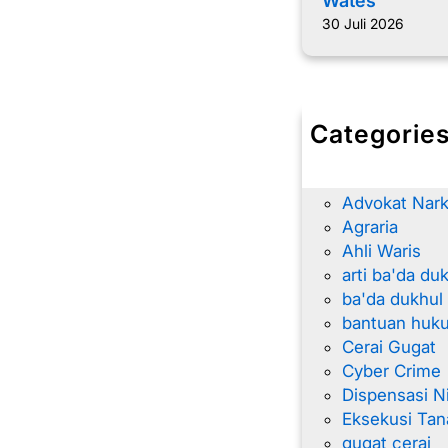
Wates
30 Juli 2026
Categorie
advokat
Advokat Nar
Advokat Nark
Agraria
Ahli Waris
arti ba'da du
ba'da dukhul
bantuan huk
Cerai Gugat
Cyber Crime
Dispensasi N
Eksekusi Tan
gugat cerai