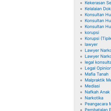
Kekerasan Se
Kelalaian Dok
Konsultan H
Konsultan Hu
Konsultan H
korupsi
Korupsi (Tipi
lawyer
Lawyer Nark
Lawyer Narko
legal konsult
Legal Opinio
Mafia Tanah
Malpraktik M
Mediasi
Nafkah Anak
Narkotika
Peangacara 
Pembatalan 