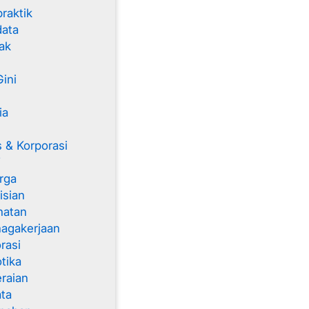
raktik
data
ak
ini
ia
 & Korporasi
T
rga
isian
hatan
agakerjaan
rasi
tika
raian
ta