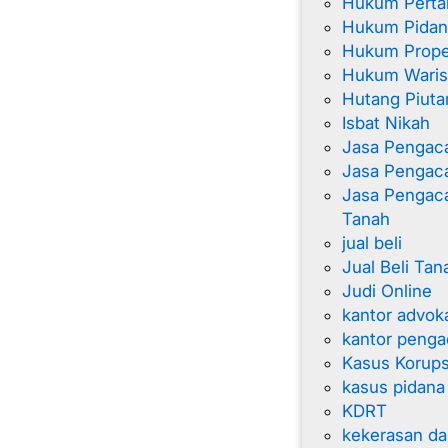
Hukum Perta
Hukum Pidan
Hukum Proper
Hukum Wari
Hutang Piuta
Isbat Nikah
Jasa Pengac
Jasa Pengaca
Jasa Pengac
Tanah
jual beli
Jual Beli Tan
Judi Online
kantor advok
kantor penga
Kasus Korups
kasus pidana
KDRT
kekerasan d