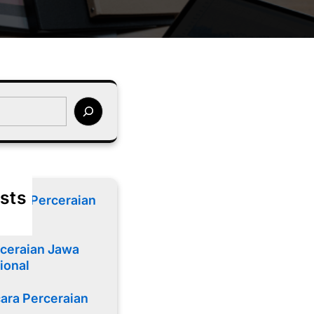
sts
cara Perceraian
ceraian Jawa
ional
ara Perceraian