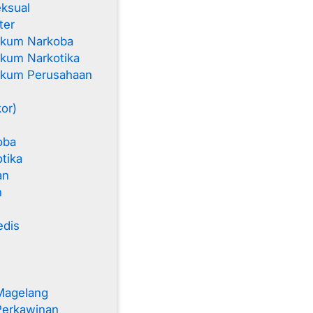
ksual
ter
ukum Narkoba
kum Narkotika
ukum Perusahaan
kor)
oba
tika
an
n
edis
Magelang
Perkawinan