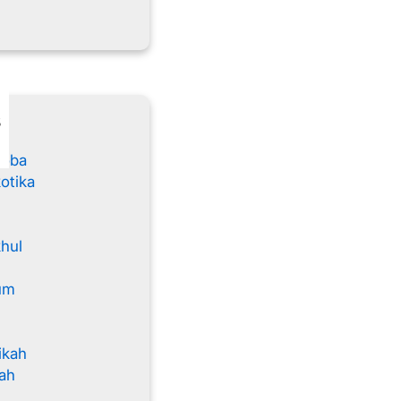
s
koba
otika
khul
um
ikah
ah