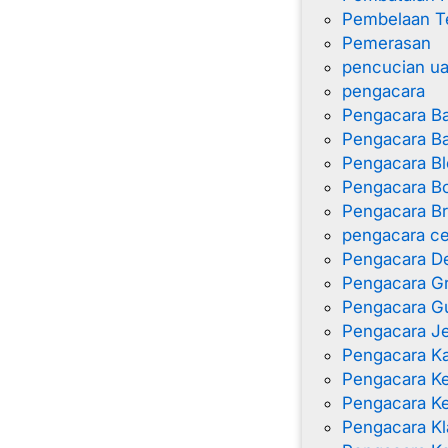
Pembelaan T
Pemerasan
pencucian u
pengacara
Pengacara B
Pengacara B
Pengacara Bl
Pengacara Bo
Pengacara B
pengacara ce
Pengacara D
Pengacara G
Pengacara G
Pengacara J
Pengacara K
Pengacara 
Pengacara K
Pengacara Kl