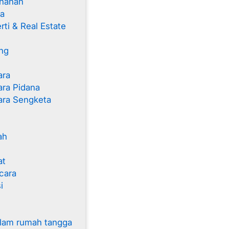
nahan
a
ti & Real Estate
s
ng
ara
ra Pidana
ara Sengketa
ah
at
cara
i
alam rumah tangga