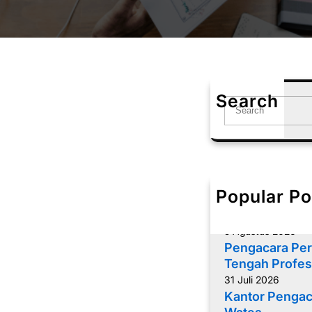
Search
S
e
a
r
c
h
Popular Po
Memilih Penga
yang Tepat
5 Agustus 2026
Pengacara Per
Tengah Profes
31 Juli 2026
Kantor Pengac