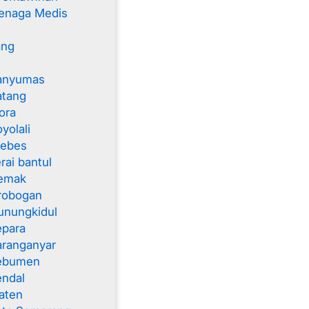
enaga Medis
ang
anyumas
atang
ora
yolali
rebes
rai bantul
emak
robogan
unungkidul
epara
aranganyar
Kebumen
endal
aten