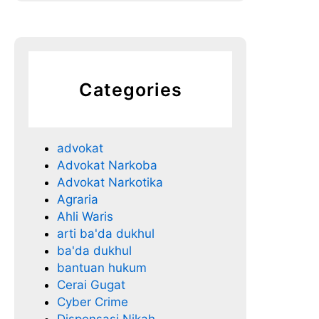
i
H
u
k
u
Categories
m
P
r
advokat
o
Advokat Narkoba
f
Advokat Narkotika
e
Agraria
s
Ahli Waris
i
arti ba'da dukhul
o
ba'da dukhul
n
bantuan hukum
a
Cerai Gugat
l
Cyber Crime
2
Dispensasi Nikah