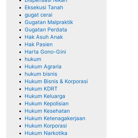
4
Eksekusi Tanah
J
gugat cerai
a
Gugatan Malpraktik
m
Gugatan Perdata
Hak Asuh Anak
Hak Pasien
Harta Gono-Gini
hukum
Hukum Agraria
hukum bisnis
Hukum Bisnis & Korporasi
Hukum KDRT
Hukum Keluarga
Hukum Kepolisian
Hukum Kesehatan
Hukum Ketenagakerjaan
Hukum Korporasi
Hukum Narkotika