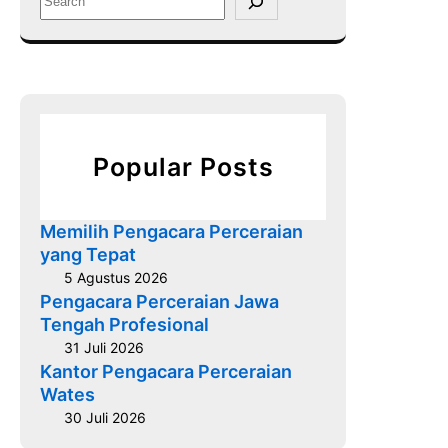
a
e
T
a
e
r
r
c
d
h
e
k
Popular Posts
a
t
–
Memilih Pengacara Perceraian
K
yang Tepat
o
5 Agustus 2026
n
Pengacara Perceraian Jawa
s
Tengah Profesional
u
31 Juli 2026
l
Kantor Pengacara Perceraian
Wates
t
a
30 Juli 2026
s