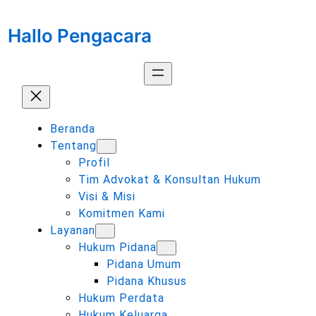
Lewati
ke
Hallo Pengacara
konten
Beranda
Tentang
Profil
Tim Advokat & Konsultan Hukum
Visi & Misi
Komitmen Kami
Layanan
Hukum Pidana
Pidana Umum
Pidana Khusus
Hukum Perdata
Hukum Keluarga