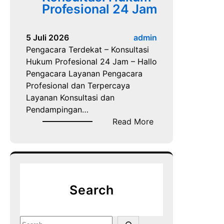
Profesional 24 Jam
5 Juli 2026
admin
Pengacara Terdekat – Konsultasi
Hukum Profesional 24 Jam – Hallo
Pengacara Layanan Pengacara
Profesional dan Terpercaya
Layanan Konsultasi dan
Pendampingan…
:
Read More
P
e
n
g
a
Search
c
a
r
S