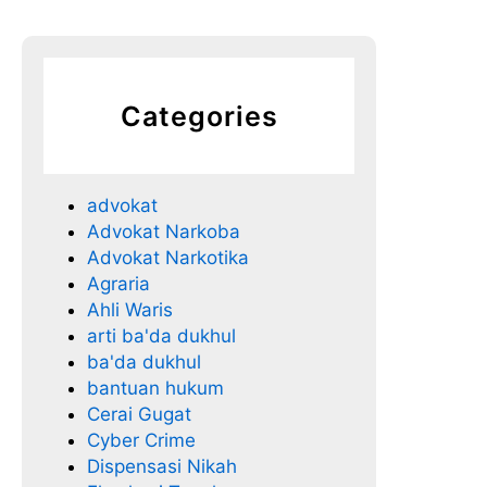
a
n
n
y
Categories
a
advokat
Advokat Narkoba
Advokat Narkotika
Agraria
Ahli Waris
arti ba'da dukhul
ba'da dukhul
bantuan hukum
Cerai Gugat
Cyber Crime
Dispensasi Nikah