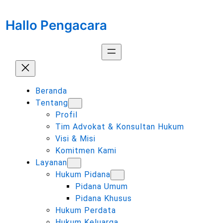
Lewati
ke
Hallo Pengacara
konten
Beranda
Tentang
Profil
Tim Advokat & Konsultan Hukum
Visi & Misi
Komitmen Kami
Layanan
Hukum Pidana
Pidana Umum
Pidana Khusus
Hukum Perdata
Hukum Keluarga