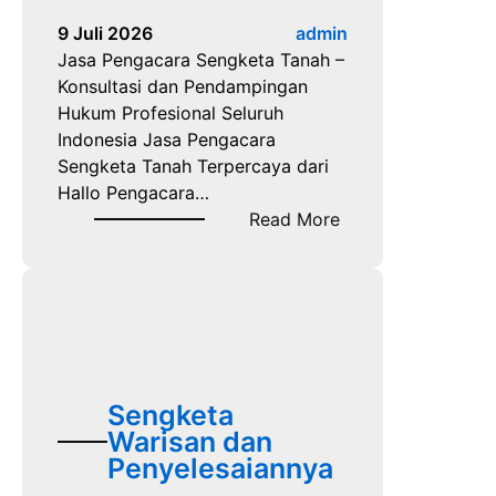
a
9 Juli 2026
admin
t
Jasa Pengacara Sengketa Tanah –
a
Konsultasi dan Pendampingan
s
Hukum Profesional Seluruh
T
Indonesia Jasa Pengacara
a
Sengketa Tanah Terpercaya dari
n
Hallo Pengacara…
a
:
Read More
h
J
d
a
a
s
n
a
U
P
p
e
a
n
Sengketa
y
g
Warisan dan
a
a
Penyelesaiannya
H
c
u