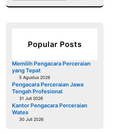
a
a
r
r
i
c
s
h
a
n
Popular Posts
d
a
n
Memilih Pengacara Perceraian
P
yang Tepat
e
5 Agustus 2026
n
Pengacara Perceraian Jawa
y
Tengah Profesional
e
31 Juli 2026
l
Kantor Pengacara Perceraian
Wates
e
s
30 Juli 2026
a
i