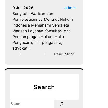
a
k
9 Juli 2026
admin
r
u
Sengketa Warisan dan
a
m
Penyelesaiannya Menurut Hukum
S
n
Indonesia Memahami Sengketa
e
y
Warisan Layanan Konsultasi dan
n
a
Pendampingan Hukum Hallo
g
Pengacara, Tim pengacara,
k
advokat…
e
:
Read More
t
S
a
e
T
n
a
g
n
k
a
Search
e
h
t
a
S
W
e