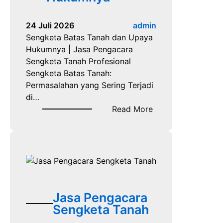
24 Juli 2026
admin
Sengketa Batas Tanah dan Upaya
Hukumnya | Jasa Pengacara
Sengketa Tanah Profesional
Sengketa Batas Tanah:
Permasalahan yang Sering Terjadi
di…
:
Read More
S
e
n
g
k
e
t
Jasa Pengacara
a
Sengketa Tanah
B