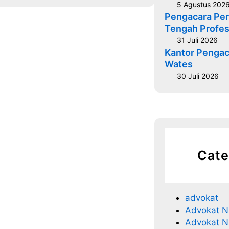
5 Agustus 202
a
Pengacara Per
r
Tengah Profes
a
31 Juli 2026
M
Kantor Pengac
e
Wates
n
30 Juli 2026
g
a
j
u
k
a
Cate
n
G
u
g
advokat
a
Advokat N
t
Advokat N
C