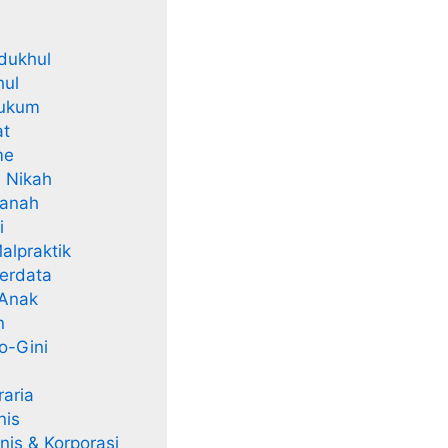
 dukhul
hul
hukum
at
me
i Nikah
Tanah
i
alpraktik
erdata
 Anak
n
o-Gini
aria
nis
is & Korporasi