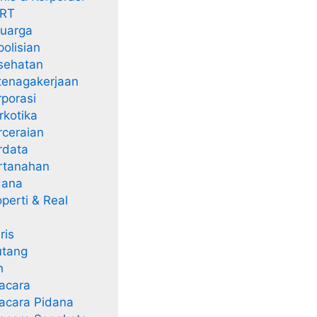
RT
uarga
olisian
sehatan
enagakerjaan
porasi
kotika
ceraian
rdata
rtanahan
dana
perti & Real
ris
utang
h
acara
acara Pidana