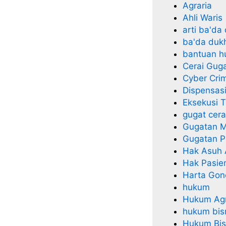
Agraria
e
Ahli Waris
r
arti ba'da
a
ba'da duk
i
bantuan 
N
Cerai Gug
o
Cyber Cri
n
Dispensas
M
Eksekusi 
u
gugat cera
s
Gugatan M
l
Gugatan P
i
Hak Asuh
m
Hak Pasie
Harta Gon
hukum
Hukum Agr
hukum bis
Hukum Bisn