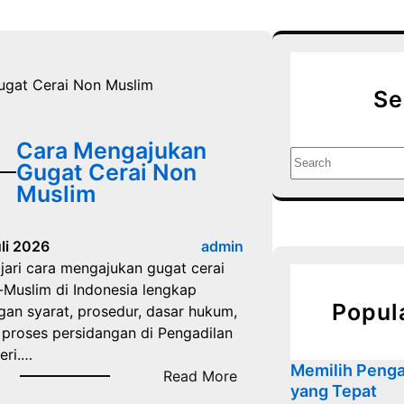
Se
Cara Mengajukan
S
Gugat Cerai Non
e
Muslim
a
r
c
uli 2026
admin
h
ajari cara mengajukan gugat cerai
-Muslim di Indonesia lengkap
Popul
gan syarat, prosedur, dasar hukum,
 proses persidangan di Pengadilan
eri.…
Memilih Penga
:
Read More
yang Tepat
C