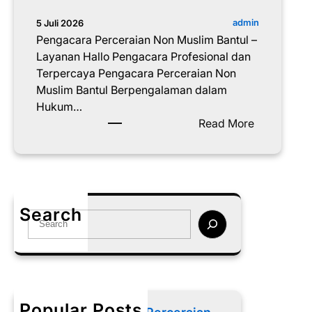
admin
5 Juli 2026
Pengacara Perceraian Non Muslim Bantul –
Layanan Hallo Pengacara Profesional dan
Terpercaya Pengacara Perceraian Non
Muslim Bantul Berpengalaman dalam
Hukum…
:
Read More
P
e
n
g
a
Search
S
c
e
a
a
r
r
a
c
P
h
e
Popular Posts