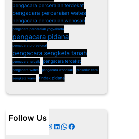
pengacara perceraian terdekat
pengacara perceraian wates
pengacara perceraian wonosari
pengacara perceraian yogyakarta
pengacara pidana
pengacara profesional
pengacara sengketa tanah
pengacara terdekat
pengacara terbaik
pengacara wates
pengacara wonosari
prosedur cerai
tindak pidana
sengketa waris
Follow Us
Twitter
Instagram
LinkedIn
WhatsApp
Facebook