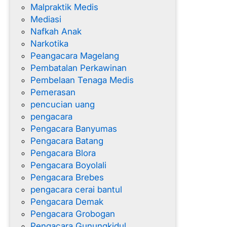
Malpraktik Medis
Mediasi
Nafkah Anak
Narkotika
Peangacara Magelang
Pembatalan Perkawinan
Pembelaan Tenaga Medis
Pemerasan
pencucian uang
pengacara
Pengacara Banyumas
Pengacara Batang
Pengacara Blora
Pengacara Boyolali
Pengacara Brebes
pengacara cerai bantul
Pengacara Demak
Pengacara Grobogan
Pengacara Gunungkidul