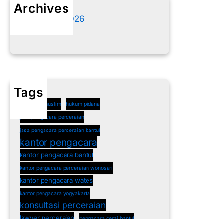
Archives
Agustus 2026
Juli 2026
Tags
cerai non muslim
hukum pidana
jasa pengacara perceraian
jasa pengacara perceraian bantul
kantor pengacara
kantor pengacara bantul
kantor pengacara perceraian wonosari
kantor pengacara wates
kantor pengacara yogyakarta
konsultasi perceraian
lawyer perceraian
pengacara cerai bantul