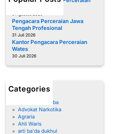
Memilih Pengacara Perceraian
r
yang Tepat
c
5 Agustus 2026
e
Pengacara Perceraian Jawa
r
Tengah Profesional
a
31 Juli 2026
i
Kantor Pengacara Perceraian
a
Wates
n
30 Juli 2026
N
o
n
M
Categories
u
advokat
s
Advokat Narkoba
l
Advokat Narkotika
i
Agraria
m
Ahli Waris
B
arti ba'da dukhul
a