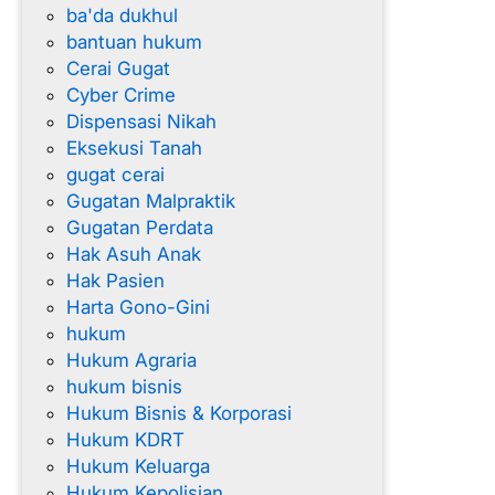
ba'da dukhul
n
bantuan hukum
t
Cerai Gugat
u
Cyber Crime
l
Dispensasi Nikah
Eksekusi Tanah
gugat cerai
Gugatan Malpraktik
Gugatan Perdata
Hak Asuh Anak
Hak Pasien
Harta Gono-Gini
hukum
Hukum Agraria
hukum bisnis
Hukum Bisnis & Korporasi
Hukum KDRT
Hukum Keluarga
Hukum Kepolisian