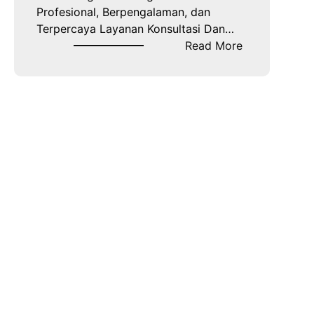
Profesional, Berpengalaman, dan
Terpercaya Layanan Konsultasi Dan…
:
Read More
P
e
n
g
a
c
a
r
a
B
a
n
t
u
l