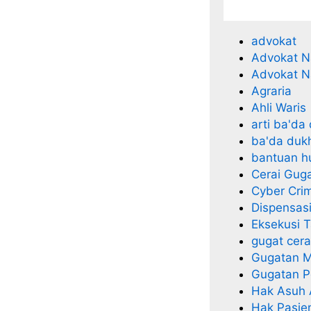
advokat
Advokat N
Advokat N
Agraria
Ahli Waris
arti ba'da
ba'da duk
bantuan 
Cerai Gug
Cyber Cri
Dispensas
Eksekusi 
gugat cera
Gugatan M
Gugatan P
Hak Asuh
Hak Pasie