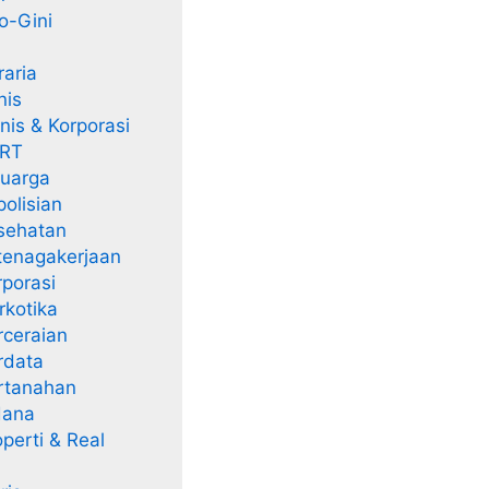
o-Gini
aria
nis
is & Korporasi
RT
uarga
olisian
sehatan
enagakerjaan
porasi
kotika
ceraian
rdata
rtanahan
dana
perti & Real