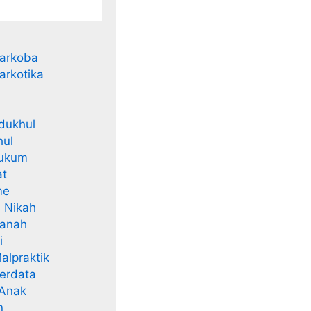
arkoba
arkotika
 dukhul
hul
hukum
at
me
i Nikah
Tanah
i
alpraktik
erdata
 Anak
n