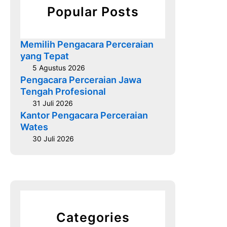
r
l
Popular Posts
a
i
a
Memilih Pengacara Perceraian
n
yang Tepat
N
5 Agustus 2026
o
Pengacara Perceraian Jawa
n
Tengah Profesional
M
31 Juli 2026
u
Kantor Pengacara Perceraian
Wates
s
l
30 Juli 2026
i
m
B
a
n
t
Categories
u