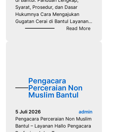
di Bantul: Panduan Lengkap,
Syarat, Prosedur, dan Dasar
Hukumnya Cara Mengajukan
Gugatan Cerai di Bantul Layanan…
:
Read More
C
a
r
a
M
e
n
Pengacara
g
Perceraian Non
a
Muslim Bantul
j
u
5 Juli 2026
admin
k
Pengacara Perceraian Non Muslim
a
Bantul – Layanan Hallo Pengacara
n