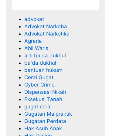
l
advokat
Advokat Narkoba
Advokat Narkotika
Agraria
Ahli Waris
arti ba'da dukhul
ba'da dukhul
bantuan hukum
Cerai Gugat
Cyber Crime
Dispensasi Nikah
Eksekusi Tanah
gugat cerai
Gugatan Malpraktik
Gugatan Perdata
Hak Asuh Anak
Hak Pasien