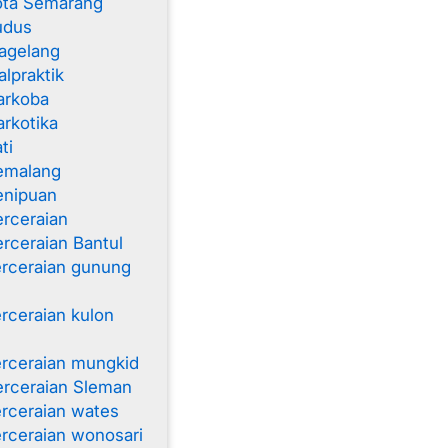
ota Semarang
udus
agelang
lpraktik
arkoba
rkotika
ti
emalang
enipuan
rceraian
rceraian Bantul
rceraian gunung
rceraian kulon
rceraian mungkid
rceraian Sleman
rceraian wates
rceraian wonosari