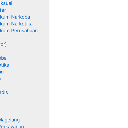
ksual
ter
ukum Narkoba
kum Narkotika
ukum Perusahaan
kor)
oba
tika
an
n
edis
Magelang
Perkawinan