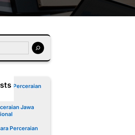
sts
cara Perceraian
ceraian Jawa
ional
ara Perceraian