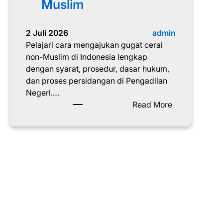
Muslim
2 Juli 2026
admin
Pelajari cara mengajukan gugat cerai
non-Muslim di Indonesia lengkap
dengan syarat, prosedur, dasar hukum,
dan proses persidangan di Pengadilan
Negeri.…
:
Read More
C
a
r
a
M
e
n
g
a