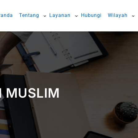
randa
Tentang
Layanan
Hubungi
Wilayah
N MUSLIM