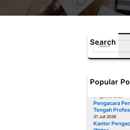
Search
S
e
a
r
c
h
Popular Po
Memilih Penga
yang Tepat
5 Agustus 2026
Pengacara Per
Tengah Profes
31 Juli 2026
Kantor Pengac