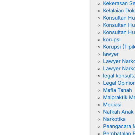
Kekerasan Se
Kelalaian Dok
Konsultan H
Konsultan Hu
Konsultan H
korupsi
Korupsi (Tipi
lawyer
Lawyer Nark
Lawyer Narko
legal konsult
Legal Opinio
Mafia Tanah
Malpraktik M
Mediasi
Nafkah Anak
Narkotika
Peangacara 
Pembatalan 