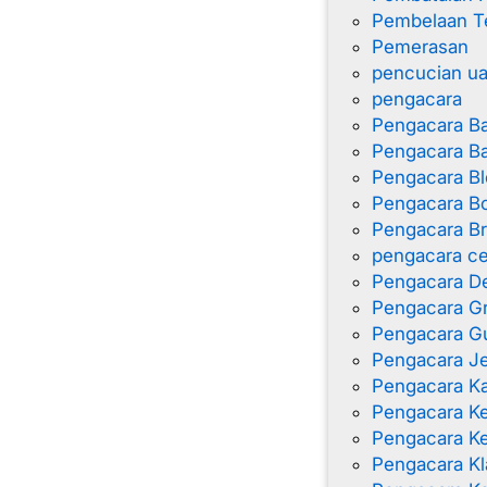
Pembelaan T
Pemerasan
pencucian u
pengacara
Pengacara B
Pengacara B
Pengacara Bl
Pengacara Bo
Pengacara B
pengacara ce
Pengacara D
Pengacara G
Pengacara G
Pengacara J
Pengacara K
Pengacara 
Pengacara K
Pengacara Kl