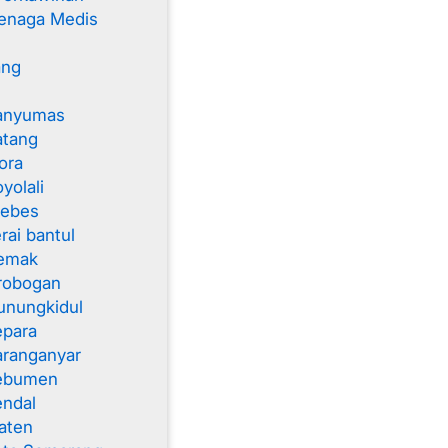
enaga Medis
ang
anyumas
atang
ora
yolali
rebes
rai bantul
emak
robogan
unungkidul
epara
aranganyar
Kebumen
endal
aten