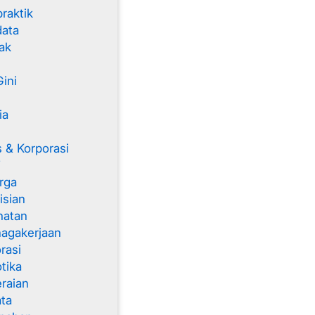
raktik
data
ak
ini
ia
 & Korporasi
T
rga
isian
hatan
agakerjaan
rasi
tika
raian
ta