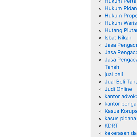
Hukum Perta
Hukum Pidan
Hukum Proper
Hukum Wari
Hutang Piuta
Isbat Nikah
Jasa Pengac
Jasa Pengaca
Jasa Pengac
Tanah
jual beli
Jual Beli Tan
Judi Online
kantor advok
kantor penga
Kasus Korups
kasus pidana
KDRT
kekerasan d