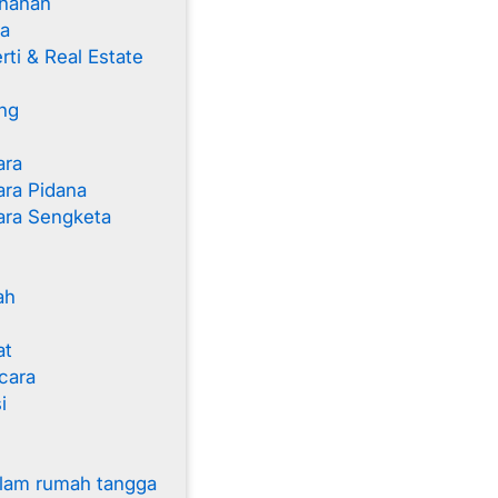
nahan
a
ti & Real Estate
s
ng
ara
ra Pidana
ara Sengketa
ah
at
cara
i
alam rumah tangga