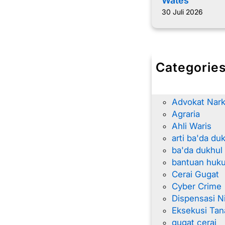
Wates
30 Juli 2026
Categorie
advokat
Advokat Nar
Advokat Nark
Agraria
Ahli Waris
arti ba'da du
ba'da dukhul
bantuan huk
Cerai Gugat
Cyber Crime
Dispensasi N
Eksekusi Tan
gugat cerai