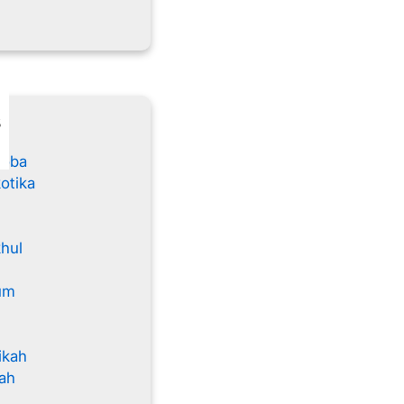
s
koba
otika
khul
um
ikah
ah