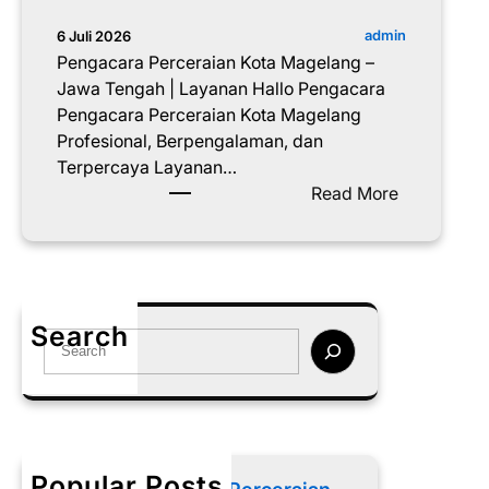
admin
6 Juli 2026
Pengacara Perceraian Kota Magelang –
Jawa Tengah | Layanan Hallo Pengacara
Pengacara Perceraian Kota Magelang
Profesional, Berpengalaman, dan
Terpercaya Layanan…
:
Read More
P
e
n
g
a
Search
S
c
e
a
a
r
r
a
c
P
h
e
Popular Posts