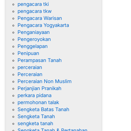
pengacara tki
pengacara tkw
Pengacara Warisan
Pengacara Yogyakarta
Penganiayaan
Pengeroyokan
Penggelapan
Penipuan
Perampasan Tanah
perceraian
Perceraian
Perceraian Non Muslim
Perjanjian Pranikah
perkara pidana
permohonan talak
Sengketa Batas Tanah
Sengketa Tanah
sengketa tanah
Sengketa Tanah & Pertanahan