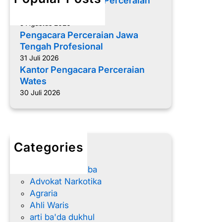
Memilih Pengacara Perceraian
r
yang Tepat
c
5 Agustus 2026
e
Pengacara Perceraian Jawa
r
Tengah Profesional
a
31 Juli 2026
i
Kantor Pengacara Perceraian
a
Wates
n
30 Juli 2026
K
o
t
a
Categories
M
advokat
a
Advokat Narkoba
g
Advokat Narkotika
e
Agraria
l
Ahli Waris
a
arti ba'da dukhul
n