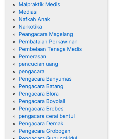
Malpraktik Medis
Mediasi
Nafkah Anak
Narkotika
Peangacara Magelang
Pembatalan Perkawinan
Pembelaan Tenaga Medis
Pemerasan
pencucian uang
pengacara
Pengacara Banyumas
Pengacara Batang
Pengacara Blora
Pengacara Boyolali
Pengacara Brebes
pengacara cerai bantul
Pengacara Demak
Pengacara Grobogan
Pengacara Gunungkidul