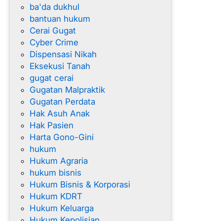
ba'da dukhul
n
bantuan hukum
t
Cerai Gugat
u
Cyber Crime
l
Dispensasi Nikah
Eksekusi Tanah
gugat cerai
Gugatan Malpraktik
Gugatan Perdata
Hak Asuh Anak
Hak Pasien
Harta Gono-Gini
hukum
Hukum Agraria
hukum bisnis
Hukum Bisnis & Korporasi
Hukum KDRT
Hukum Keluarga
Hukum Kepolisian