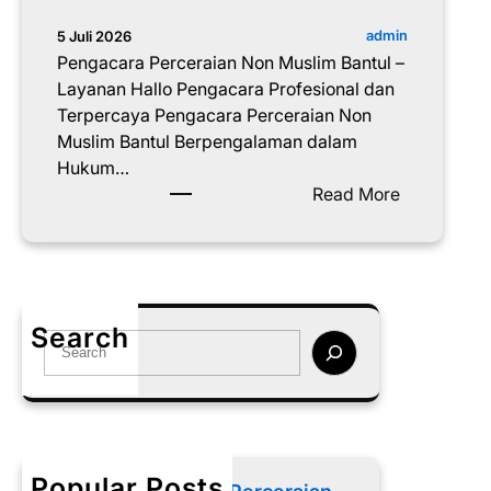
admin
5 Juli 2026
Pengacara Perceraian Non Muslim Bantul –
Layanan Hallo Pengacara Profesional dan
Terpercaya Pengacara Perceraian Non
Muslim Bantul Berpengalaman dalam
Hukum…
:
Read More
P
e
n
g
a
Search
S
c
e
a
a
r
r
a
c
P
h
e
Popular Posts