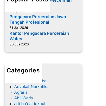
Memilih Pengacara Perceraian
r
yang Tepat
c
5 Agustus 2026
e
Pengacara Perceraian Jawa
r
Tengah Profesional
a
31 Juli 2026
i
Kantor Pengacara Perceraian
a
Wates
n
30 Juli 2026
N
o
n
M
Categories
u
advokat
s
Advokat Narkoba
l
Advokat Narkotika
i
Agraria
m
Ahli Waris
B
arti ba'da dukhul
a