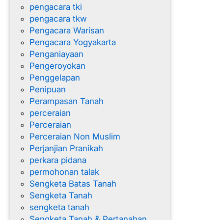
pengacara tki
pengacara tkw
Pengacara Warisan
Pengacara Yogyakarta
Penganiayaan
Pengeroyokan
Penggelapan
Penipuan
Perampasan Tanah
perceraian
Perceraian
Perceraian Non Muslim
Perjanjian Pranikah
perkara pidana
permohonan talak
Sengketa Batas Tanah
Sengketa Tanah
sengketa tanah
Sengketa Tanah & Pertanahan