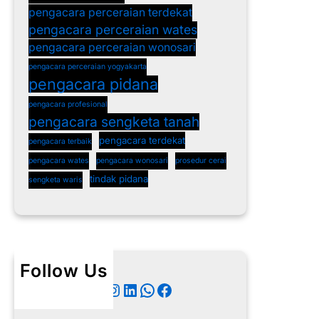
pengacara perceraian terdekat
pengacara perceraian wates
pengacara perceraian wonosari
pengacara perceraian yogyakarta
pengacara pidana
pengacara profesional
pengacara sengketa tanah
pengacara terdekat
pengacara terbaik
pengacara wates
pengacara wonosari
prosedur cerai
tindak pidana
sengketa waris
Follow Us
Twitter
Instagram
LinkedIn
WhatsApp
Facebook