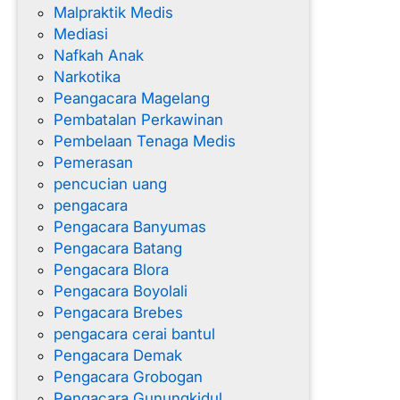
Malpraktik Medis
Mediasi
Nafkah Anak
Narkotika
Peangacara Magelang
Pembatalan Perkawinan
Pembelaan Tenaga Medis
Pemerasan
pencucian uang
pengacara
Pengacara Banyumas
Pengacara Batang
Pengacara Blora
Pengacara Boyolali
Pengacara Brebes
pengacara cerai bantul
Pengacara Demak
Pengacara Grobogan
Pengacara Gunungkidul