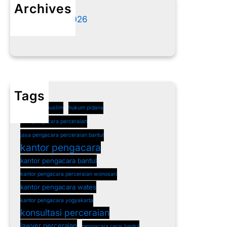
Archives
Agustus 2026
Juli 2026
Tags
cerai non muslim
hukum pidana
jasa pengacara perceraian
jasa pengacara perceraian bantul
kantor pengacara
kantor pengacara bantul
kantor pengacara perceraian wonosari
kantor pengacara wates
kantor pengacara yogyakarta
konsultasi perceraian
lawyer perceraian
pengacara cerai bantul