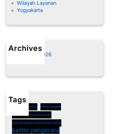
Wilayah Layanan
Yogyakarta
Archives
Agustus 2026
Juli 2026
Tags
cerai non muslim
hukum pidana
jasa pengacara perceraian
jasa pengacara perceraian bantul
kantor pengacara