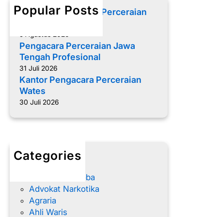
h
h
Popular Posts
Memilih Pengacara Perceraian
R
yang Tepat
u
5 Agustus 2026
m
Pengacara Perceraian Jawa
a
Tengah Profesional
h
31 Juli 2026
B
Kantor Pengacara Perceraian
e
Wates
r
30 Juli 2026
t
a
h
u
Categories
n
advokat
-
Advokat Narkoba
T
Advokat Narkotika
a
Agraria
h
Ahli Waris
u