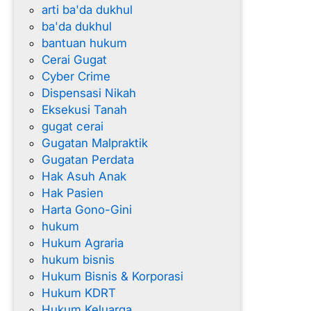
arti ba'da dukhul
n
ba'da dukhul
O
bantuan hukum
t
Cerai Gugat
o
Cyber Crime
m
Dispensasi Nikah
a
Eksekusi Tanah
t
gugat cerai
i
Gugatan Malpraktik
s
Gugatan Perdata
C
Hak Asuh Anak
e
Hak Pasien
r
Harta Gono-Gini
a
hukum
i
Hukum Agraria
?
hukum bisnis
Hukum Bisnis & Korporasi
Hukum KDRT
Hukum Keluarga