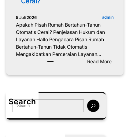
Cerai?
admin
5 Juli 2026
Apakah Pisah Rumah Bertahun-Tahun
Otomatis Cerai? Penjelasan Hukum dan
Layanan Hallo Pengacara Pisah Rumah
Bertahun-Tahun Tidak Otomatis
Mengakibatkan Perceraian Layanan…
:
Read More
A
p
a
k
a
Search
S
h
e
P
a
i
r
s
c
a