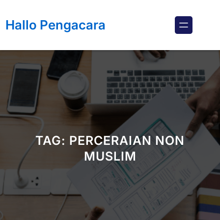
Lewati
ke
Hallo Pengacara
konten
TAG:
PERCERAIAN NON
MUSLIM