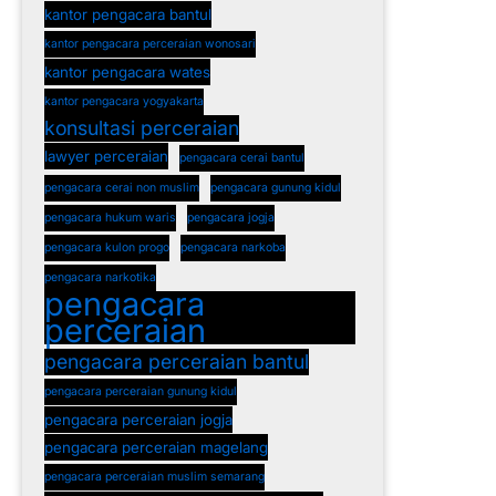
kantor pengacara bantul
kantor pengacara perceraian wonosari
kantor pengacara wates
kantor pengacara yogyakarta
konsultasi perceraian
lawyer perceraian
pengacara cerai bantul
pengacara cerai non muslim
pengacara gunung kidul
pengacara hukum waris
pengacara jogja
pengacara kulon progo
pengacara narkoba
pengacara narkotika
pengacara
perceraian
pengacara perceraian bantul
pengacara perceraian gunung kidul
pengacara perceraian jogja
pengacara perceraian magelang
pengacara perceraian muslim semarang