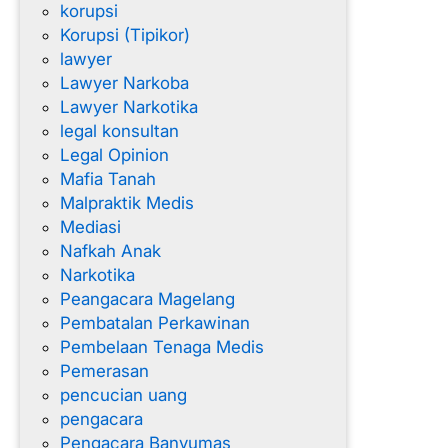
korupsi
Korupsi (Tipikor)
lawyer
Lawyer Narkoba
Lawyer Narkotika
legal konsultan
Legal Opinion
Mafia Tanah
Malpraktik Medis
Mediasi
Nafkah Anak
Narkotika
Peangacara Magelang
Pembatalan Perkawinan
Pembelaan Tenaga Medis
Pemerasan
pencucian uang
pengacara
Pengacara Banyumas