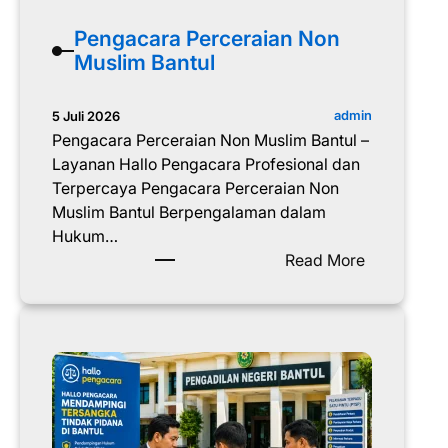
t
Pengacara Perceraian Non
u
Muslim Bantul
l
admin
5 Juli 2026
Pengacara Perceraian Non Muslim Bantul –
Layanan Hallo Pengacara Profesional dan
Terpercaya Pengacara Perceraian Non
Muslim Bantul Berpengalaman dalam
Hukum…
:
Read More
P
e
n
g
a
c
a