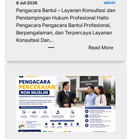
admin
8 Juli 2026
Pengacara Bantul – Layanan Konsultasi dan
Pendampingan Hukum Profesional Hallo
Pengacara Pengacara Bantul Profesional,
Berpengalaman, dan Terpercaya Layanan
Konsultasi Dan…
:
Read More
P
e
n
g
a
c
a
r
a
B
a
n