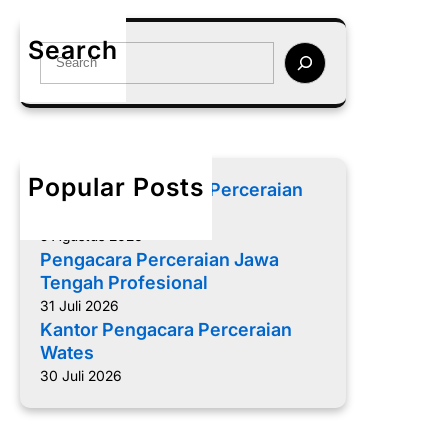
i
g
m
a
Search
S
B
c
e
a
a
a
n
r
r
t
a
c
u
T
h
l
i
Popular Posts
Memilih Pengacara Perceraian
n
yang Tepat
d
5 Agustus 2026
a
Pengacara Perceraian Jawa
k
Tengah Profesional
P
31 Juli 2026
i
Kantor Pengacara Perceraian
d
Wates
a
30 Juli 2026
n
a
B