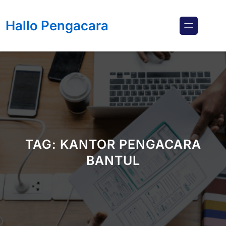
Lewati
ke
Hallo Pengacara
konten
TAG:
KANTOR PENGACARA
BANTUL