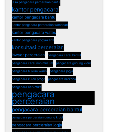
jasa pengacara perceraian bantul
kantor pengacara
kantor pengacara bantul
kantor pengacara perceraian wonosari
kantor pengacara wates
kantor pengacara yogyakarta
konsultasi perceraian
lawyer perceraian
pengacara cerai bantul
pengacara cerai non muslim
pengacara gunung kidul
pengacara hukum waris
pengacara jogja
pengacara kulon progo
pengacara narkoba
pengacara narkotika
pengacara
perceraian
pengacara perceraian bantul
pengacara perceraian gunung kidul
pengacara perceraian jogja