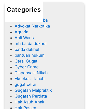
a
Categories
n
advokat
t
Advokat Narkoba
u
Advokat Narkotika
l
Agraria
T
Ahli Waris
e
arti ba'da dukhul
r
ba'da dukhul
p
bantuan hukum
e
Cerai Gugat
r
Cyber Crime
c
Dispensasi Nikah
a
Eksekusi Tanah
y
gugat cerai
a
Gugatan Malpraktik
Gugatan Perdata
Hak Asuh Anak
Hak Pasien