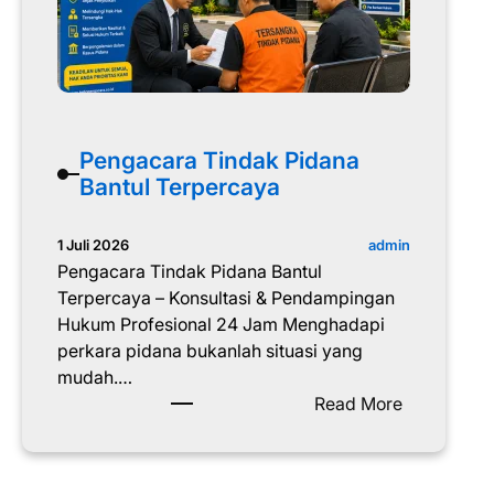
r
a
P
e
r
c
Pengacara Tindak Pidana
e
Bantul Terpercaya
r
a
i
admin
1 Juli 2026
a
Pengacara Tindak Pidana Bantul
n
Terpercaya – Konsultasi & Pendampingan
N
Hukum Profesional 24 Jam Menghadapi
o
perkara pidana bukanlah situasi yang
n
mudah.…
M
:
Read More
u
P
s
e
l
n