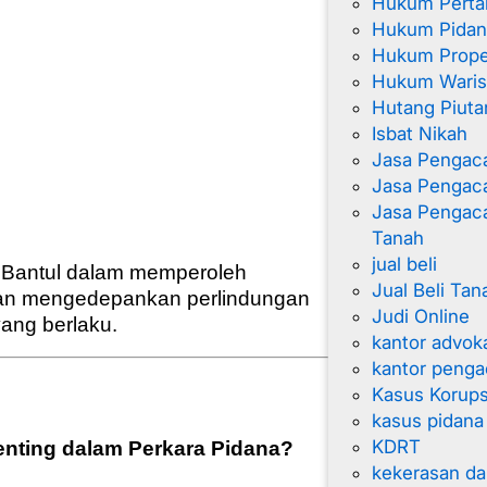
Hukum Perta
Hukum Pidan
Hukum Proper
Hukum Wari
Hutang Piuta
Isbat Nikah
Jasa Pengac
Jasa Pengaca
Jasa Pengac
Tanah
jual beli
 Bantul dalam memperoleh
Jual Beli Tan
dan mengedepankan perlindungan
Judi Online
ang berlaku.
kantor advok
kantor penga
Kasus Korups
kasus pidana
KDRT
ting dalam Perkara Pidana?
kekerasan d