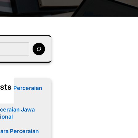
sts
cara Perceraian
ceraian Jawa
ional
ara Perceraian