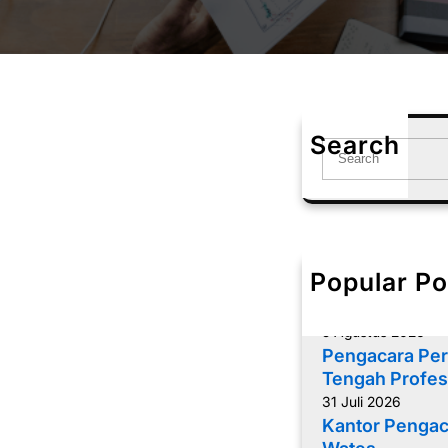
Search
S
e
a
r
c
h
Popular Po
Memilih Penga
yang Tepat
5 Agustus 2026
Pengacara Per
Tengah Profes
31 Juli 2026
Kantor Pengac