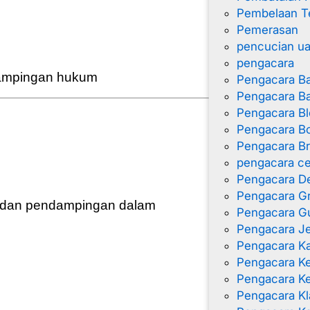
Pembelaan T
Pemerasan
pencucian u
pengacara
ampingan hukum
Pengacara B
Pengacara B
Pengacara Bl
Pengacara Bo
Pengacara B
pengacara ce
Pengacara D
Pengacara G
i dan pendampingan dalam
Pengacara G
Pengacara J
Pengacara K
Pengacara 
Pengacara K
Pengacara Kl