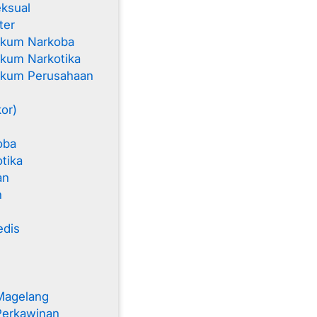
ksual
ter
ukum Narkoba
kum Narkotika
ukum Perusahaan
kor)
oba
tika
an
n
edis
Magelang
Perkawinan