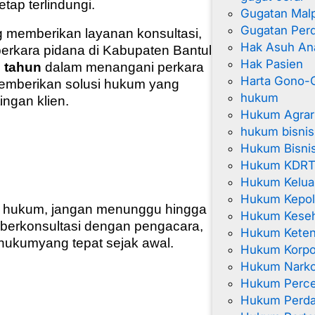
tap terlindungi.
Gugatan Malp
Gugatan Per
g memberikan layanan konsultasi,
Hak Asuh An
rkara pidana di Kabupaten Bantul
Hak Pasien
 tahun
dalam menangani perkara
Harta Gono-G
emberikan solusi hukum yang
hukum
ingan klien.
Hukum Agrar
hukum bisnis
Hukum Bisnis
Hukum KDR
Hukum Kelua
Hukum Kepol
 hukum, jangan menunggu hingga
Hukum Kese
 berkonsultasi dengan pengacara,
Hukum Keten
 hukum
yang tepat sejak awal.
Hukum Korpo
Hukum Narko
Hukum Perce
Hukum Perda