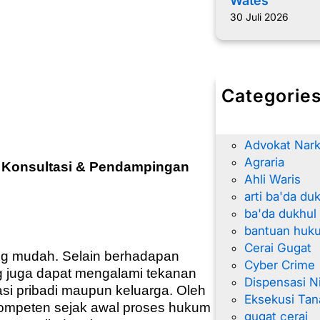
Wates
30 Juli 2026
Categorie
advokat
Advokat Nar
Advokat Nark
Agraria
– Konsultasi & Pendampingan
Ahli Waris
arti ba'da du
ba'da dukhul
bantuan huk
Cerai Gugat
ang mudah. Selain berhadapan
Cyber Crime
 juga dapat mengalami tekanan
Dispensasi N
asi pribadi maupun keluarga. Oleh
Eksekusi Tan
kompeten sejak awal proses hukum
gugat cerai