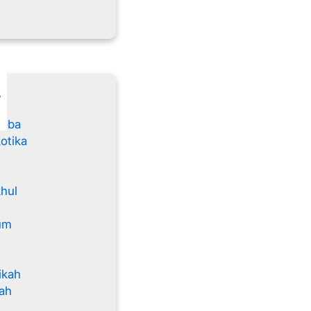
s
koba
otika
khul
um
ikah
ah