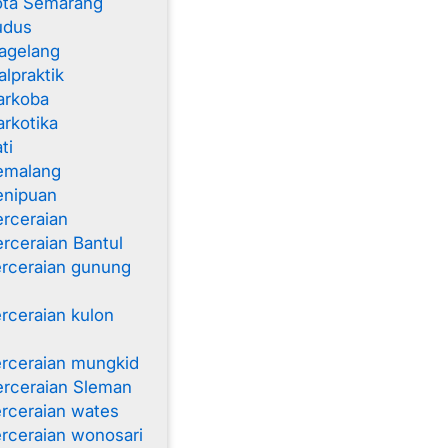
ota Semarang
udus
agelang
lpraktik
arkoba
rkotika
ti
emalang
enipuan
rceraian
rceraian Bantul
rceraian gunung
rceraian kulon
rceraian mungkid
rceraian Sleman
rceraian wates
rceraian wonosari