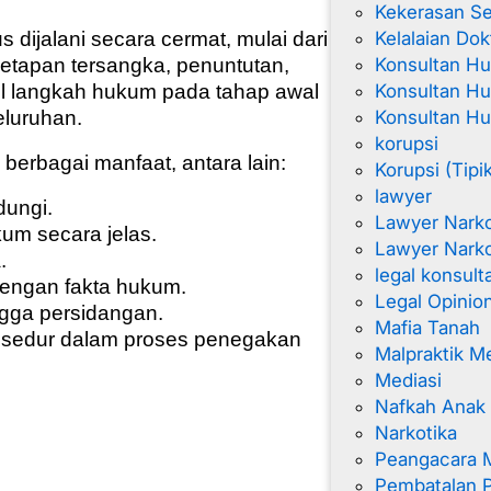
Kekerasan Se
Kelalaian Dok
dijalani secara cermat, mulai dari
Konsultan H
netapan tersangka, penuntutan,
Konsultan Hu
l langkah hukum pada tahap awal
Konsultan H
eluruhan.
korupsi
erbagai manfaat, antara lain:
Korupsi (Tipi
lawyer
dungi.
Lawyer Nark
um secara jelas.
Lawyer Narko
.
legal konsult
engan fakta hukum.
Legal Opinio
gga persidangan.
Mafia Tanah
rosedur dalam proses penegakan
Malpraktik M
Mediasi
Nafkah Anak
Narkotika
Peangacara 
Pembatalan 