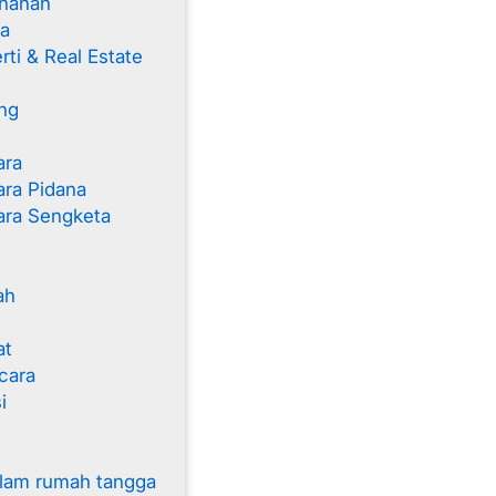
nahan
a
ti & Real Estate
s
ng
ara
ra Pidana
ara Sengketa
ah
at
cara
i
alam rumah tangga