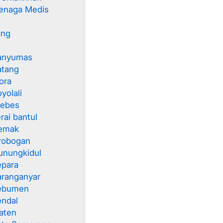
enaga Medis
ang
anyumas
atang
ora
yolali
rebes
rai bantul
emak
robogan
unungkidul
epara
aranganyar
Kebumen
endal
aten