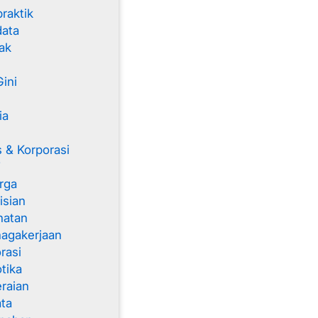
raktik
data
ak
ini
ia
 & Korporasi
T
rga
isian
hatan
agakerjaan
rasi
tika
raian
ta